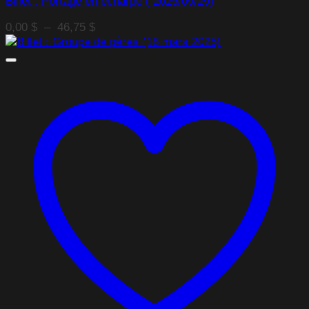
Billet : Portage en écharpe ( 2025/09/29)
Plage
0,00
$
–
46,75
$
de
prix :
0,00 $
à
46,75 $