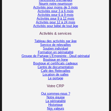
Nourrir notre nourrisson
Activités pour moins de 3 mois
Activités pour 3 à 6 mois
Activités pour 6 à 9 mois
Activités pour 9 à 12 mois
Activités pour 12 à 24 mois
Activités pour bébé de tout âge
Activités & services
Tableau des activités par âge
Service de relevailles
Soutien individuel
Formation en périnatalité
Groupe de Partage L'Empreinte - Deuil périnatal
Boutique en ligne
Boutique et certificats cadeaux
Centre de documentation
Café des Relevailles
Location de salles
Le portage
Votre CRP
Qui sommes-nous ?
Notre équipe
La périnatalité
Historique
Nos valeurs