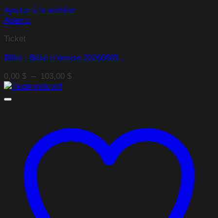
Ajouter à la wishlist
Aperçu
Ticket
Billet : Bébé s’amuse 20260805
Plage
0,00
$
–
103,00
$
de
prix :
0,00 $
à
103,00 $