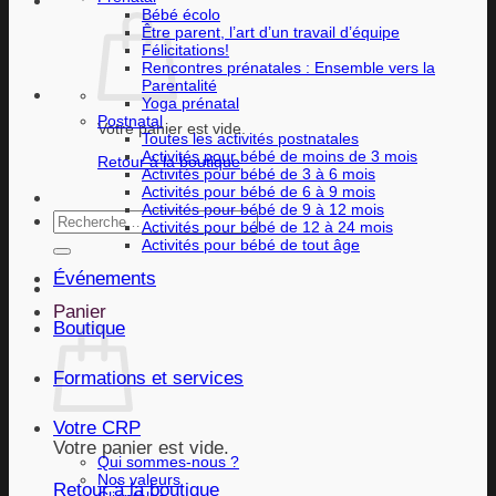
Bébé écolo
Être parent, l’art d’un travail d’équipe
Félicitations!
Rencontres prénatales : Ensemble vers la
Parentalité
Yoga prénatal
Postnatal
Votre panier est vide.
Toutes les activités postnatales
Activités pour bébé de moins de 3 mois
Retour à la boutique
Activités pour bébé de 3 à 6 mois
Activités pour bébé de 6 à 9 mois
Activités pour bébé de 9 à 12 mois
Recherche
Activités pour bébé de 12 à 24 mois
pour :
Activités pour bébé de tout âge
Événements
Panier
Boutique
Formations et services
Votre CRP
Votre panier est vide.
Qui sommes-nous ?
Nos valeurs
Retour à la boutique