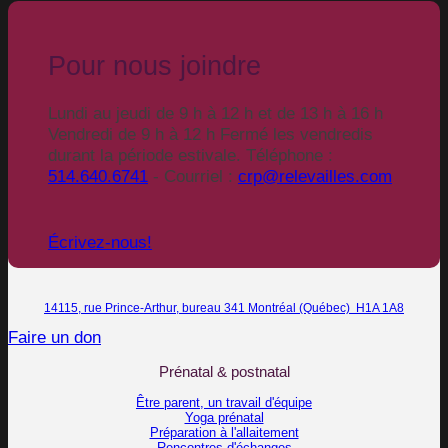
Pour nous joindre
Lundi au jeudi de 9 h à 12 h et de 13 h à 16 h
Vendredi de 9 h à 12 h Fermé les vendredis
durant la période estivale. Téléphone :
514.640.6741
- Courriel :
crp@relevailles.com
Écrivez-nous!
14115, rue Prince-Arthur, bureau 341 Montréal (Québec) H1A 1A8
Faire un don
Prénatal & postnatal
Être parent, un travail d'équipe
Yoga prénatal
Préparation à l'allaitement
Rencontres d'échanges