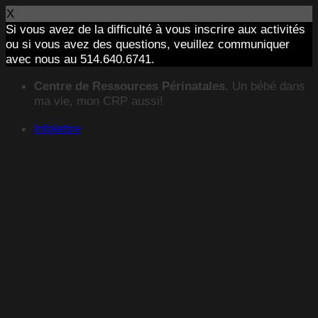
X
Si vous avez de la difficulté à vous inscrire aux activités
ou si vous avez des questions, veuillez communiquer
avec nous au 514.640.6741.
Passer
Centre de Ressources Périnatales.
Un bébé dans
au
ma vie, mon CRP aussi!
contenu
Infolettre