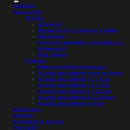
Calendrier
Nos activités
Prénatal
Bébé écolo
Être parent, l’art d’un travail d’équipe
Félicitations!
Rencontres prénatales : Ensemble vers
la Parentalité
Yoga prénatal
Postnatal
Toutes les activités postnatales
Activités pour bébé de moins de 3 mois
Activités pour bébé de 3 à 6 mois
Activités pour bébé de 6 à 9 mois
Activités pour bébé de 9 à 12 mois
Activités pour bébé de 12 à 24 mois
Activités pour bébé de tout âge
Événements
Boutique
Formations et services
Votre CRP