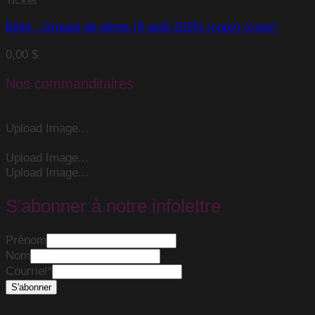
Billet : Groupe de pères (5 août 2025) (copy) (copy)
0,00
$
Nos commanditaires
Upload Image...
Upload Image...
Upload Image...
S'abonner à notre infolettre
Prénom
Nom
Courriel
*