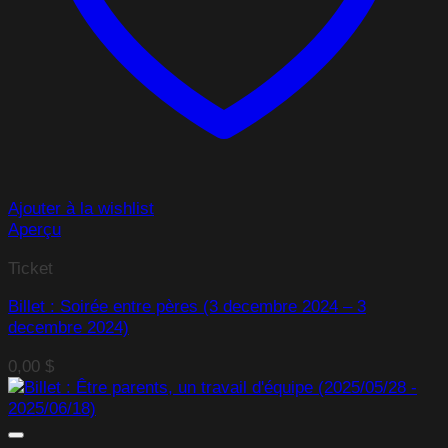
Ajouter à la wishlist
Aperçu
Ticket
Billet : Soirée entre pères (3 decembre 2024 – 3
decembre 2024)
0,00
$