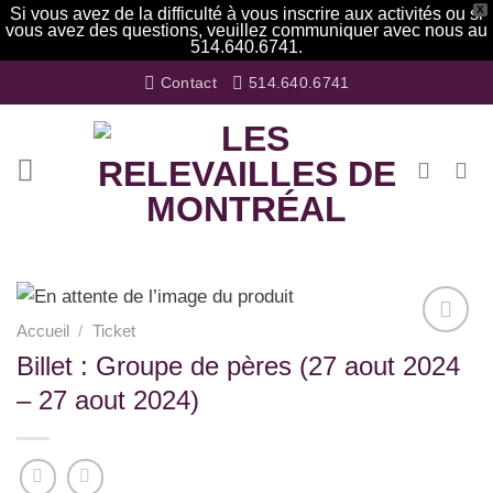
X
Si vous avez de la difficulté à vous inscrire aux activités ou si
vous avez des questions, veuillez communiquer avec nous au
514.640.6741.
Passer
Contact
514.640.6741
au
contenu
Accueil
/
Ticket
Ajouter
Billet : Groupe de pères (27 aout 2024
à la
– 27 aout 2024)
wishlist