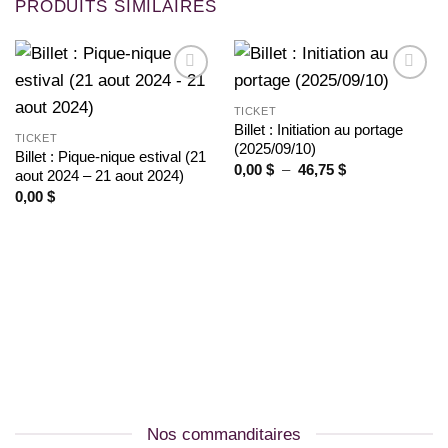
PRODUITS SIMILAIRES
Ajouter
Ajouter
à la
à la
TICKET
wishlist
wishlist
Billet : Initiation au portage
TICKET
(2025/09/10)
Billet : Pique-nique estival (21
Plage
0,00
$
–
46,75
$
aout 2024 – 21 aout 2024)
de
0,00
$
prix :
0,00 $
à
46,75 $
Nos commanditaires