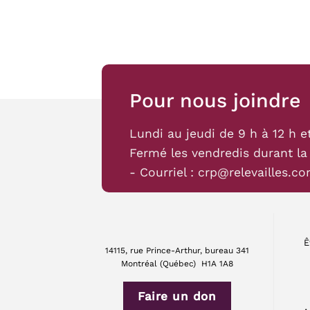
Pour nous joindre
Lundi au jeudi de 9 h à 12 h e
Fermé les vendredis durant la
- Courriel :
crp@relevailles.c
Ê
14115, rue Prince-Arthur, bureau 341
Montréal (Québec) H1A 1A8
Faire un don