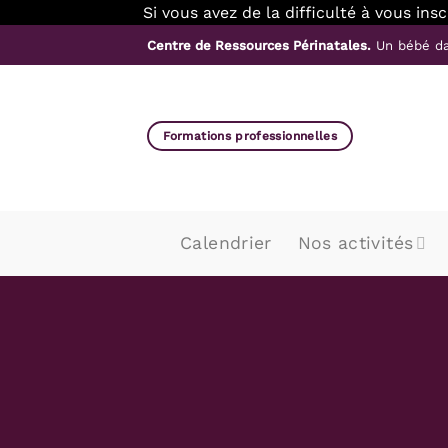
Si vous avez de la difficulté à vous in
Passer
Centre de Ressources Périnatales.
Un bébé da
au
contenu
Formations professionnelles
Calendrier
Nos activités