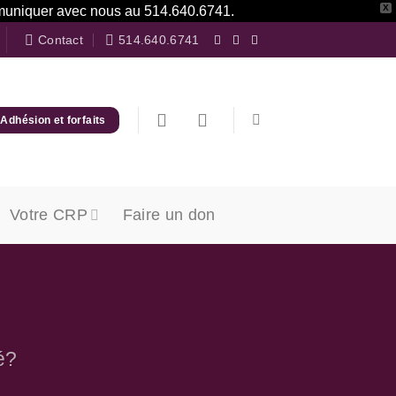
X
communiquer avec nous au 514.640.6741.
Contact
514.640.6741
Adhésion et forfaits
Votre CRP
Faire un don
é?