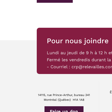
Pour nous joindre
Lundi au jeudi de 9 h à 12 h e
Fermé les vendredis durant la
- Courriel :
crp@relevailles.c
Ê
14115, rue Prince-Arthur, bureau 341
Montréal (Québec) H1A 1A8
Faire un don