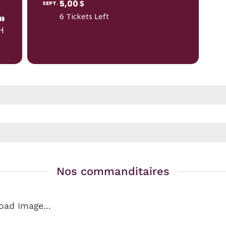
5,00
$
SEPT.
»
6 Tickets Left
H
Nos commanditaires
oad Image...