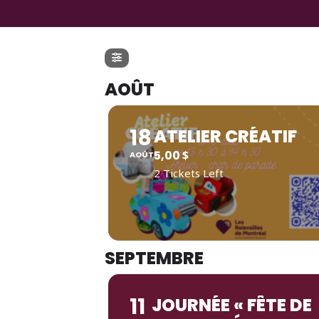
AOÛT
18
ATELIER CRÉATIF
5,00
$
AOÛT
2 Tickets Left
SEPTEMBRE
11
JOURNÉE « FÊTE DE