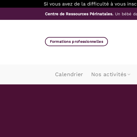
Si vous avez de la difficulté à vous in
Passer
Centre de Ressources Périnatales.
Un bébé da
au
contenu
Formations professionnelles
Calendrier
Nos activités