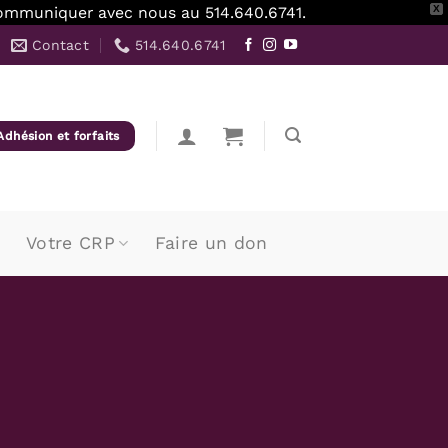
z communiquer avec nous au 514.640.6741.
X
Contact
514.640.6741
Adhésion et forfaits
Votre CRP
Faire un don