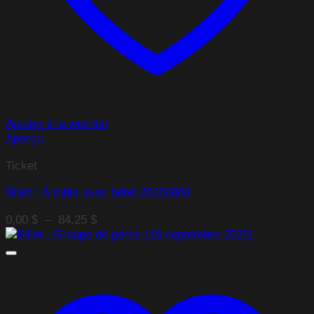
Ajouter à la wishlist
Aperçu
Ticket
Billet : À table avec bébé 20260803
Plage
0,00
$
–
84,25
$
de
prix :
0,00 $
à
84,25 $