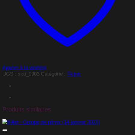
2024)
Ajouter à la wishlist
UGS :
sku_9903
Catégorie :
Ticket
Produits similaires