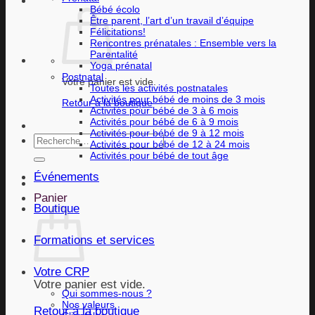
Bébé écolo
Être parent, l’art d’un travail d’équipe
Félicitations!
Rencontres prénatales : Ensemble vers la
Parentalité
Yoga prénatal
Postnatal
Votre panier est vide.
Toutes les activités postnatales
Activités pour bébé de moins de 3 mois
Retour à la boutique
Activités pour bébé de 3 à 6 mois
Activités pour bébé de 6 à 9 mois
Activités pour bébé de 9 à 12 mois
Recherche
Activités pour bébé de 12 à 24 mois
pour :
Activités pour bébé de tout âge
Événements
Panier
Boutique
Formations et services
Votre CRP
Votre panier est vide.
Qui sommes-nous ?
Nos valeurs
Retour à la boutique