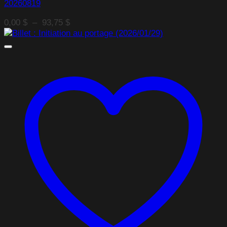
20260819
Plage
0,00
$
–
93,75
$
de
prix :
0,00 $
à
93,75 $