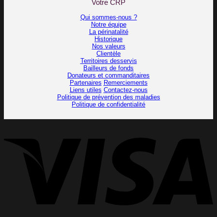
Votre CRP
Qui sommes-nous ?
Notre équipe
La périnatalité
Historique
Nos valeurs
Clientèle
Territoires desservis
Bailleurs de fonds
Donateurs et commanditaires
Partenaires
Remerciements
Liens utiles
Contactez-nous
Politique de prévention des maladies
Politique de confidentialité