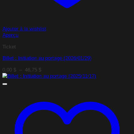
Ajouter à la wishlist
Aperçu
Ticket
Billet : Initiation au portage (2026/01/29)
Plage
0,00
$
–
46,75
$
de
prix :
0,00 $
à
46,75 $