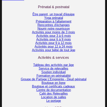
Prénatal & postnatal
Être parent, un travail d'équipe
Yoga prénatal
Préparation à l'allaitement
Rencontres d'échanges
Nourrir notre nourrisson
Activités pour moins de 3 mois
Activités pour 3 à 6 mois
Activités pour 6 à 9 mois
Activités pour 9 à 12 mois
Activités pour 12 à 24 mois
Activités pour bébé de tout âge
Activités & services
Tableau des activités par âge
Service de relevailles
Soutien individuel
Formation en périnatalité
Groupe de Partage L'Empreinte - Deuil périnatal
Boutique en ligne
Boutique et certificats cadeaux
Centre de documentation
Café des Relevailles
Location de salles
Le portage