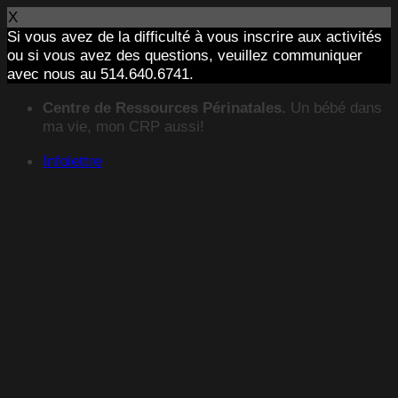
X
Si vous avez de la difficulté à vous inscrire aux activités
ou si vous avez des questions, veuillez communiquer
avec nous au 514.640.6741.
Passer
Centre de Ressources Périnatales.
Un bébé dans
au
ma vie, mon CRP aussi!
contenu
Infolettre