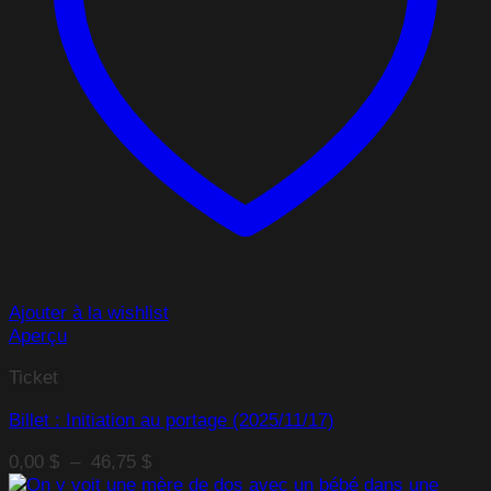
Ajouter à la wishlist
Aperçu
Ticket
Billet : Initiation au portage (2025/11/17)
Plage
0,00
$
–
46,75
$
de