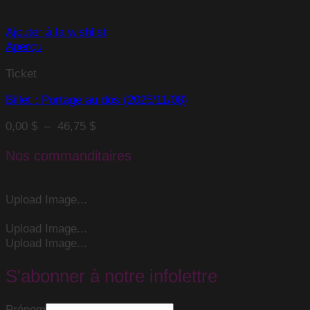
Ajouter à la wishlist
Aperçu
Ticket
Billet : Portage au dos (2025/11/08)
Plage
0,00
$
–
46,75
$
de
prix :
Nos commanditaires
0,00 $
à
46,75 $
Upload Image...
Upload Image...
Upload Image...
S'abonner à notre infolettre
Prénom