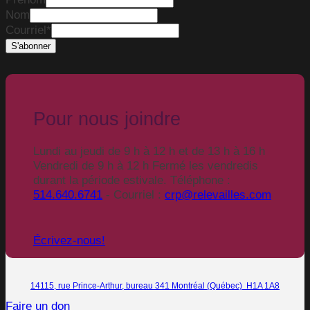
Nom
Courriel
*
Pour nous joindre
Lundi au jeudi de 9 h à 12 h et de 13 h à 16 h
Vendredi de 9 h à 12 h Fermé les vendredis
durant la période estivale. Téléphone :
514.640.6741
- Courriel :
crp@relevailles.com
Écrivez-nous!
14115, rue Prince-Arthur, bureau 341 Montréal (Québec) H1A 1A8
Faire un don