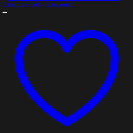
prix :
0,00 $
à
46,75 $