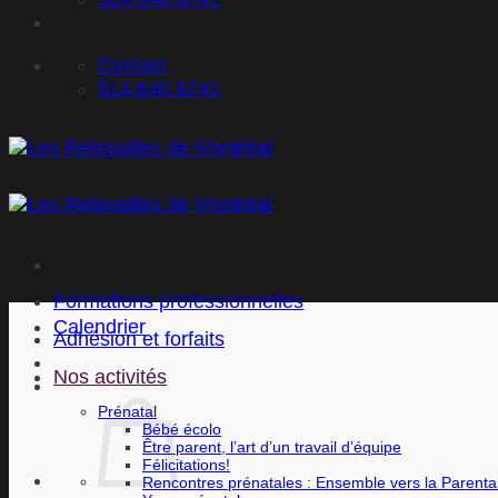
Contact
514.640.6741
Formations professionnelles
Calendrier
Adhésion et forfaits
Nos activités
Prénatal
Bébé écolo
Être parent, l’art d’un travail d’équipe
Félicitations!
Rencontres prénatales : Ensemble vers la Parental