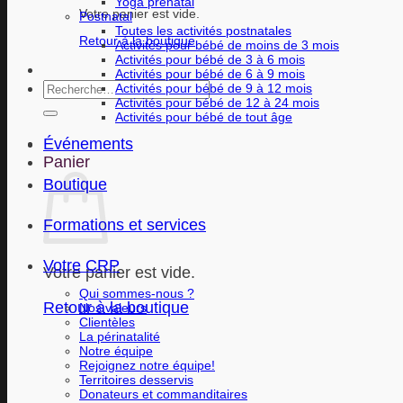
Yoga prénatal
Votre panier est vide.
Postnatal
Toutes les activités postnatales
Retour à la boutique
Activités pour bébé de moins de 3 mois
Activités pour bébé de 3 à 6 mois
Activités pour bébé de 6 à 9 mois
Recherche
Activités pour bébé de 9 à 12 mois
Activités pour bébé de 12 à 24 mois
pour :
Activités pour bébé de tout âge
Événements
Panier
Boutique
Formations et services
Votre CRP
Votre panier est vide.
Qui sommes-nous ?
Retour à la boutique
Nos valeurs
Clientèles
La périnatalité
Notre équipe
Rejoignez notre équipe!
Territoires desservis
Donateurs et commanditaires