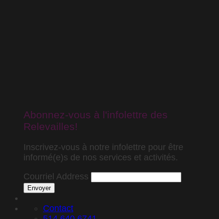
Abonnez-vous à l'infolettre des
Relevailles!
Inscrivez-vous à notre infolettre pour être
informé(e)s de nos services et activités.
Courriel Address
Envoyer
Contact
514.640.6741