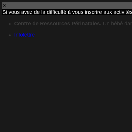
X
Si vous avez de la difficulté à vous inscrire aux activ
Passer
Centre de Ressources Périnatales.
Un bébé dan
au
contenu
Infolettre