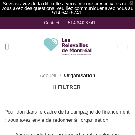
X
Si vous avez de la difficulté à vous inscrire aux activités ou si
vous avez des questions, veuillez communiquer avec nous au
514.640.6741.
Passer
Contact
514.640.6741
au
contenu
Accueil
/
Organisation
FILTRER
Pour don dans le cadre de la campagne de financement
: vous avez envie de redonner à l’organisation
Aucun produit ne correspond à votre sélection.