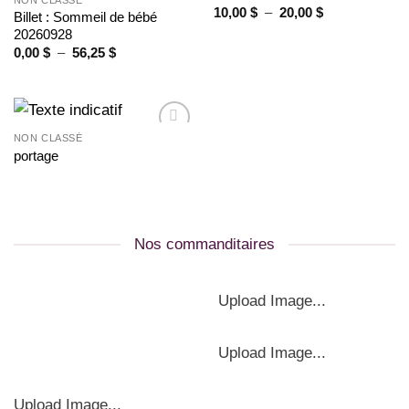
Plage
10,00
$
–
20,00
$
wishlist
wishlist
Billet : Sommeil de bébé
de
20260928
prix :
10,00 $
Plage
0,00
$
–
56,25
$
à
de
20,00 $
prix :
0,00 $
à
56,25 $
NON CLASSÉ
Ajouter
portage
à la
wishlist
Nos commanditaires
Upload Image...
Upload Image...
Upload Image...