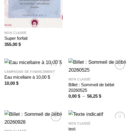
NON CLASSÉ
Super forfait
355,00
$
CAMPAGNE DE FINANCEMENT
Ajouter
Ajouter
Eau micellaire à 10,00 $
à la
à la
NON CLASSÉ
10,00
$
wishlist
wishlist
Billet : Sommeil de bébé
20260525
Plage
0,00
$
–
56,25
$
de
prix :
0,00 $
à
56,25 $
NON CLASSÉ
Ajouter
Ajouter
test
à la
à la
NON CLASSÉ