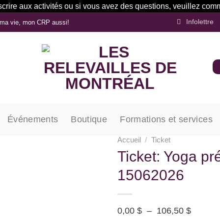
inscrire aux activités ou si vous avez des questions, veuillez 
Infolettre
ma vie, mon CRP aussi!
Événements
Boutique
Formations et services
Accueil
/
Ticket
Ticket: Yoga pr
15062026
Ajouter
à la
wishlist
Plage
0,00
$
–
106,50
$