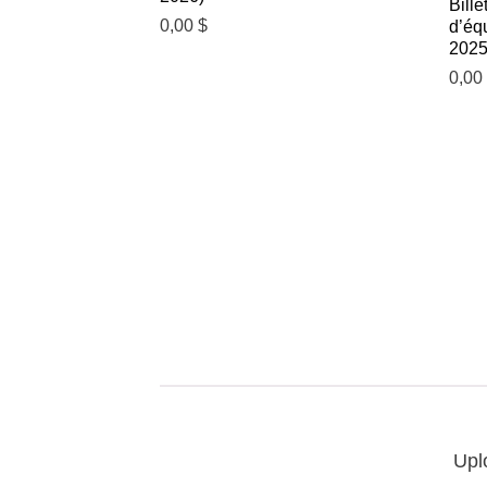
Bille
0,00
$
d’éq
2025
0,0
Upl