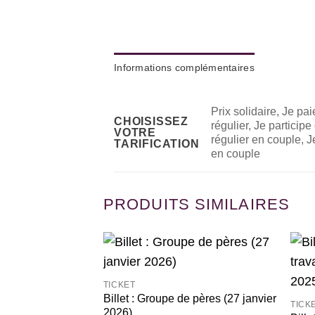
Informations complémentaires
Prix solidaire, Je pa
CHOISISSEZ
régulier, Je particip
VOTRE
régulier en couple, J
TARIFICATION
en couple
PRODUITS SIMILAIRES
Ajouter
TICKET
à la
wishlist
Billet : Groupe de pères (27 janvier
TICK
2026)