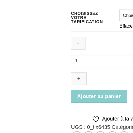
de
prix :
CHOISISSEZ
VOTRE
0,00 $
TARIFICATION
Efface
à
106,50
quantité
de
Ticket:
Yoga
prénatal
1/4
Ajouter au panier
15062026
Ajouter à la w
UGS :
0_tix6435
Catégori