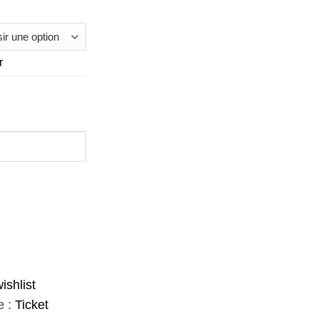
r
 $
ishlist
e :
Ticket