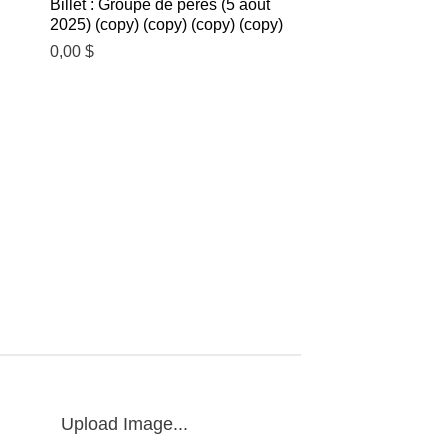
Billet : Groupe de pères (5 août
Billet : Groupe de 
2025) (copy) (copy) (copy) (copy)
2025) (copy) (copy
0,00
$
0,00
$
Upload Image...