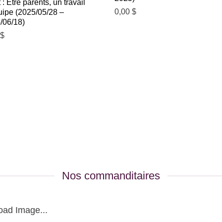
t : Être parents, un travail
0,00
$
uipe (2025/05/28 –
/06/18)
0
$
Nos commanditaires
oad Image...