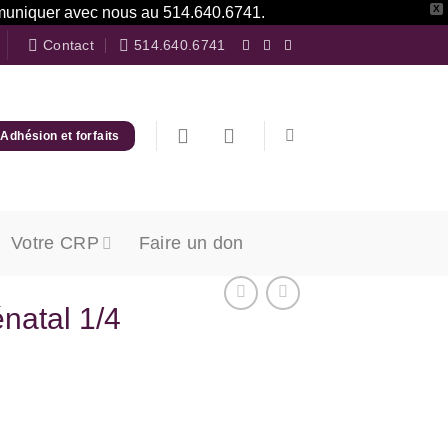
X
communiquer avec nous au 514.640.6741.
Contact
514.640.6741
Adhésion et forfaits
Votre CRP
Faire un don
énatal 1/4