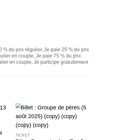
50 % du prix régulier, Je paie 25 % du prix
gulier en couple, Je paie 75 % du prix
lier en couple, Je participe gratuitement
ter
Ajouter
a
à la
ist
wishlist
ai
TICKET
TICKET