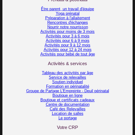
Être parent, un travail d'équipe
Yoga prénatal
Préparation à l'allaitement
Rencontres d'échanges
Nourrir notre nourrisson
Activités pour moins de 3 mois
Activités pour 3 à 6 mois
Activités pour 6 à 9 mois
Activités pour 9 à 12 mois
Activités pour 12 à 24 mois
Activités pour bébé de tout âge
Activités & services
Tableau des activités par âge
Service de relevailles
Soutien individuel
Formation en périnatalité
Groupe de Partage L'Empreinte - Deuil périnatal
Boutique en ligne
Boutique et certificats cadeaux
Centre de documentation
Café des Relevailles
Location de salles
Le portage
Votre CRP