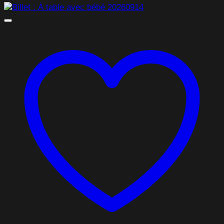
de
prix :
0,00 $
à
46,75 $