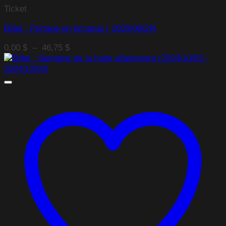
Ticket
Billet : Portage en écharpe ( 2025/09/29)
Plage
0,00
$
–
46,75
$
de
prix :
0,00 $
à
46,75 $