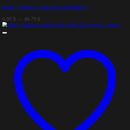
Billet : Initiation au portage (2025/11/17)
Plage
0,00
$
–
46,75
$
de
prix :
0,00 $
à
46,75 $