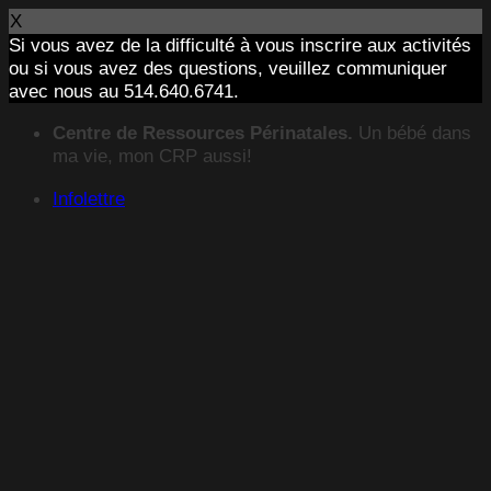
X
Si vous avez de la difficulté à vous inscrire aux activités
ou si vous avez des questions, veuillez communiquer
avec nous au 514.640.6741.
Passer
Centre de Ressources Périnatales.
Un bébé dans
au
ma vie, mon CRP aussi!
contenu
Infolettre