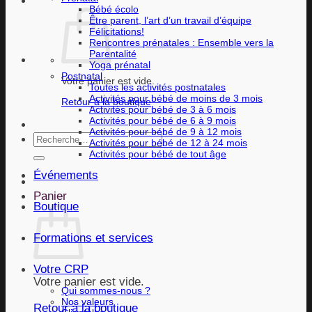
Bébé écolo
Être parent, l’art d’un travail d’équipe
Félicitations!
Rencontres prénatales : Ensemble vers la
Parentalité
Yoga prénatal
Postnatal
Votre panier est vide.
Toutes les activités postnatales
Activités pour bébé de moins de 3 mois
Retour à la boutique
Activités pour bébé de 3 à 6 mois
Activités pour bébé de 6 à 9 mois
Activités pour bébé de 9 à 12 mois
Recherche
Activités pour bébé de 12 à 24 mois
pour :
Activités pour bébé de tout âge
Événements
Panier
Boutique
Formations et services
Votre CRP
Votre panier est vide.
Qui sommes-nous ?
Nos valeurs
Retour à la boutique