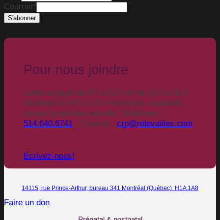
Courriel
*
Pour nous joindre
Lundi au jeudi de 9 h à 12 h et de 13 h à 16 h
Vendredi de 9 h à 12 h Fermé les vendredis
durant la période estivale. Téléphone :
514.640.6741
- Courriel :
crp@relevailles.com
Écrivez-nous!
14115, rue Prince-Arthur, bureau 341 Montréal (Québec) H1A 1A8
Faire un don
Prénatal & postnatal