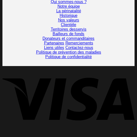
Qui sommes-nous ?
Notre équipe
La périnatalité
Historique
Nos valeurs
Clientèle
Territoires desservis
Bailleurs de fonds
Donateurs et commanditaires
Partenaires
Remerciements
Liens utiles
Contactez-nous
Politique de prévention des maladies
Politique de confidentialité