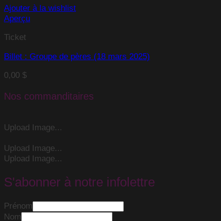
Ajouter à la wishlist
Aperçu
Ticket
Billet : Groupe de pères (18 mars 2025)
0,00
$
Nos commanditaires
Upload Image...
Upload Image...
Upload Image...
S'abonner à notre infolettre
Prénom
Nom