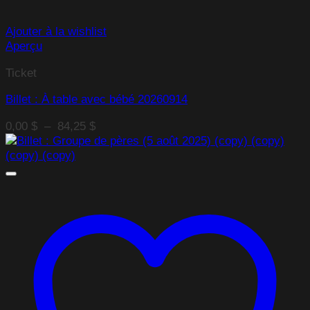
Ajouter à la wishlist
Aperçu
Ticket
Billet : À table avec bébé 20260914
Plage
0,00
$
–
84,25
$
de
prix :
0,00 $
à
84,25 $