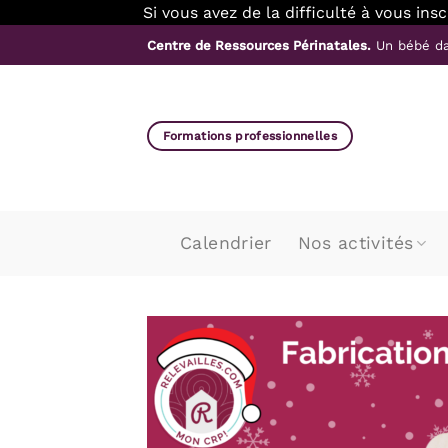
Si vous avez de la difficulté à vous in
Passer
Centre de Ressources Périnatales.
Un bébé da
au
contenu
Formations professionnelles
Calendrier
Nos activités