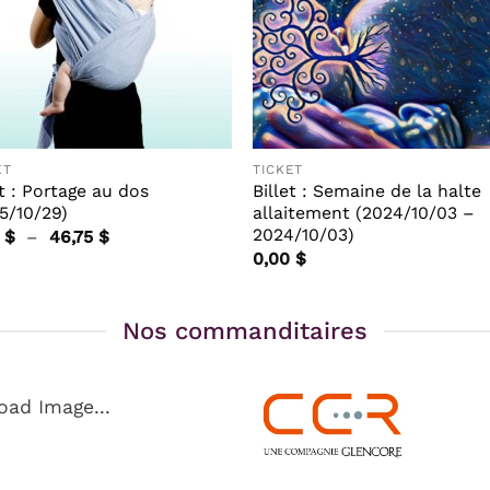
ET
TICKET
et : Portage au dos
Billet : Semaine de la halte
5/10/29)
allaitement (2024/10/03 –
2024/10/03)
Plage
0
$
–
46,75
$
de
0,00
$
prix :
0,00 $
à
46,75 $
Nos commanditaires
oad Image...