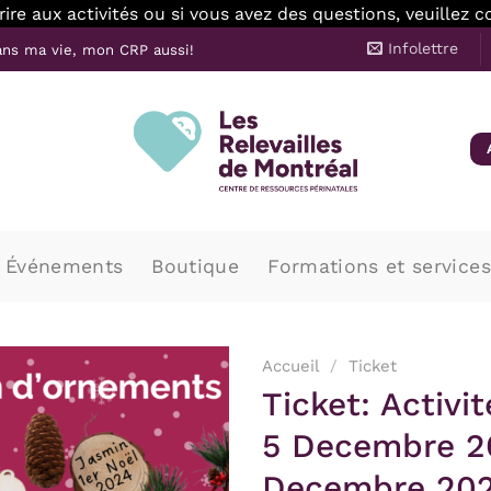
scrire aux activités ou si vous avez des questions, veuille
Infolettre
ns ma vie, mon CRP aussi!
Événements
Boutique
Formations et services
Accueil
/
Ticket
Ticket: Activit
Ajouter
5 Decembre 2
à la
wishlist
Decembre 20