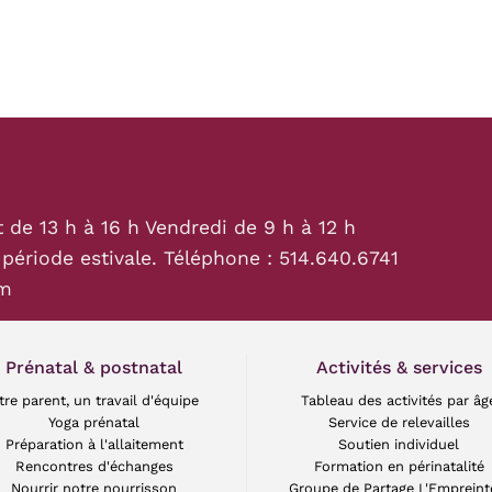
t de 13 h à 16 h Vendredi de 9 h à 12 h
 période estivale. Téléphone :
514.640.6741
om
Prénatal & postnatal
Activités & services
tre parent, un travail d'équipe
Tableau des activités par âg
Yoga prénatal
Service de relevailles
Préparation à l'allaitement
Soutien individuel
Rencontres d'échanges
Formation en périnatalité
Nourrir notre nourrisson
Groupe de Partage L'Empreint