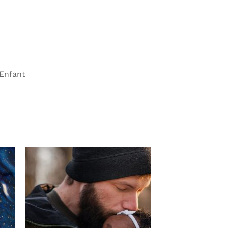
 Enfant
ter
Ajouter
a
à la
ist
wishlist