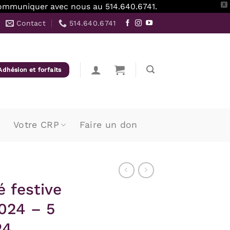
z communiquer avec nous au 514.640.6741.
X
Contact
514.640.6741
Adhésion et forfaits
Votre CRP
Faire un don
é festive
024 – 5
24