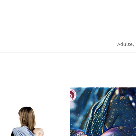
Adulte,
Ajouter
Ajou
à la
à l
wishlist
wishl