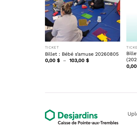
TICKET
TICK
 de pères (27
Bill
Billet : Bébé s’amuse 20260805
 aout 2024)
(202
Plage
0,00
$
–
103,00
$
de
0,0
prix :
0,00 $
à
103,00 $
Upl