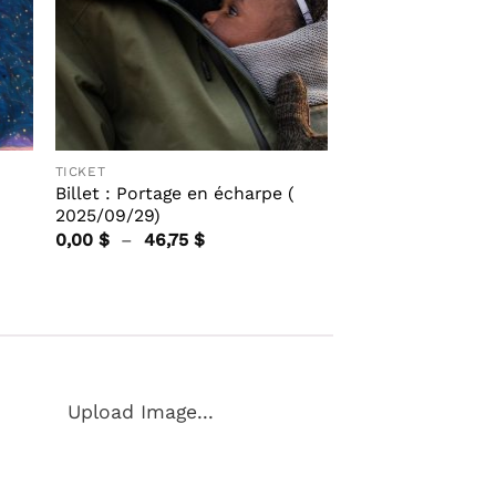
TICKET
Billet : Portage en écharpe (
2025/09/29)
Plage
0,00
$
–
46,75
$
de
prix :
0,00 $
à
46,75 $
Upload Image...