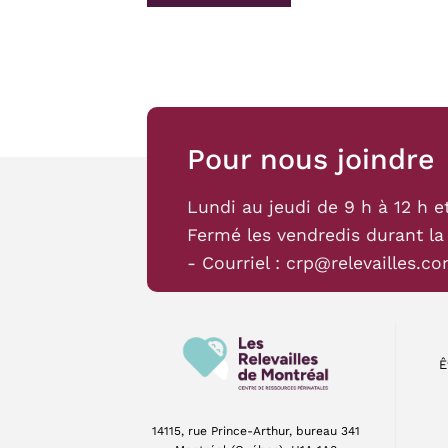
Pour nous joindre
Lundi au jeudi de 9 h à 12 h e
Fermé les vendredis durant la
- Courriel :
crp@relevailles.c
Ê
14115, rue Prince-Arthur, bureau 341