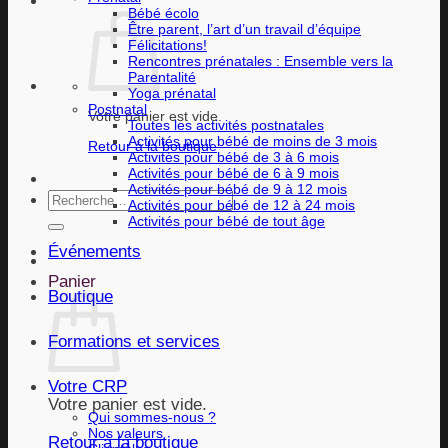
Bébé écolo
Être parent, l’art d’un travail d’équipe
Félicitations!
Rencontres prénatales : Ensemble vers la
Parentalité
Yoga prénatal
Postnatal
Votre panier est vide.
Toutes les activités postnatales
Activités pour bébé de moins de 3 mois
Retour à la boutique
Activités pour bébé de 3 à 6 mois
Activités pour bébé de 6 à 9 mois
Activités pour bébé de 9 à 12 mois
Recherche
Activités pour bébé de 12 à 24 mois
pour :
Activités pour bébé de tout âge
Événements
Panier
Boutique
Formations et services
Votre CRP
Votre panier est vide.
Qui sommes-nous ?
Nos valeurs
Retour à la boutique