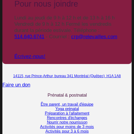
Pour nous joindre
Lundi au jeudi de 9 h à 12 h et de 13 h à 16 h
Vendredi de 9 h à 12 h Fermé les vendredis
durant la période estivale. Téléphone :
514.640.6741
- Courriel :
crp@relevailles.com
Écrivez-nous!
14115, rue Prince-Arthur, bureau 341 Montréal (Québec) H1A 1A8
Faire un don
Prénatal & postnatal
Être parent, un travail d'équipe
Yoga prénatal
Préparation à l'allaitement
Rencontres d'échanges
Nourrir notre nourrisson
Activités pour moins de 3 mois
Activités pour 3 à 6 mois