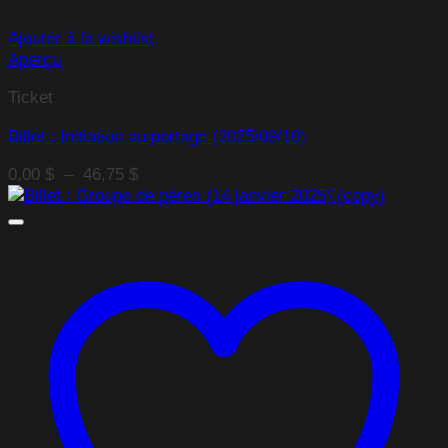
Ajouter à la wishlist
Aperçu
Ticket
Billet : Initiation au portage (2025/09/10)
Plage
0,00
$
–
46,75
$
de
prix :
0,00 $
à
46,75 $