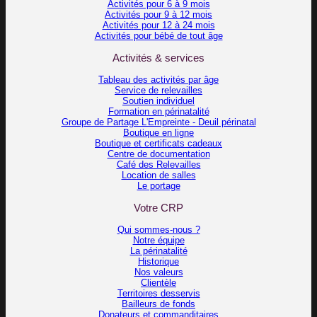
Activités pour 6 à 9 mois
Activités pour 9 à 12 mois
Activités pour 12 à 24 mois
Activités pour bébé de tout âge
Activités & services
Tableau des activités par âge
Service de relevailles
Soutien individuel
Formation en périnatalité
Groupe de Partage L'Empreinte - Deuil périnatal
Boutique en ligne
Boutique et certificats cadeaux
Centre de documentation
Café des Relevailles
Location de salles
Le portage
Votre CRP
Qui sommes-nous ?
Notre équipe
La périnatalité
Historique
Nos valeurs
Clientèle
Territoires desservis
Bailleurs de fonds
Donateurs et commanditaires