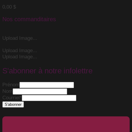
0,00
$
Nos commanditaires
Upload Image...
Upload Image...
Upload Image...
S'abonner à notre infolettre
Prénom
Nom
Courriel
*