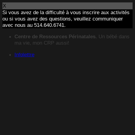
X
Si vous avez de la difficulté à vous inscrire aux activités
ou si vous avez des questions, veuillez communiquer
avec nous au 514.640.6741.
Passer
Centre de Ressources Périnatales.
Un bébé dans
au
ma vie, mon CRP aussi!
contenu
Infolettre