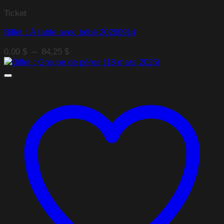
Ticket
Billet : À table avec bébé 20260914
Plage
0,00
$
–
84,25
$
de
prix :
0,00 $
à
84,25 $