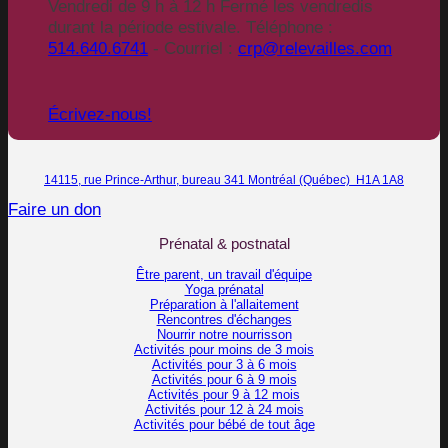
Vendredi de 9 h à 12 h Fermé les vendredis
durant la période estivale. Téléphone :
514.640.6741
- Courriel :
crp@relevailles.com
Écrivez-nous!
14115, rue Prince-Arthur, bureau 341 Montréal (Québec) H1A 1A8
Faire un don
Prénatal & postnatal
Être parent, un travail d'équipe
Yoga prénatal
Préparation à l'allaitement
Rencontres d'échanges
Nourrir notre nourrisson
Activités pour moins de 3 mois
Activités pour 3 à 6 mois
Activités pour 6 à 9 mois
Activités pour 9 à 12 mois
Activités pour 12 à 24 mois
Activités pour bébé de tout âge