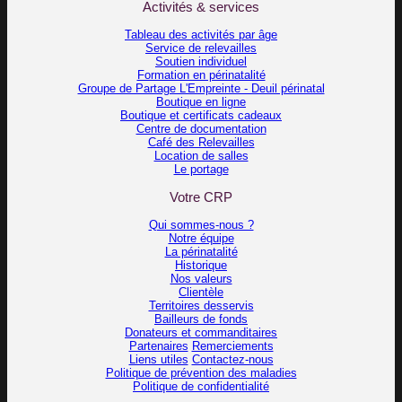
Activités & services
Tableau des activités par âge
Service de relevailles
Soutien individuel
Formation en périnatalité
Groupe de Partage L'Empreinte - Deuil périnatal
Boutique en ligne
Boutique et certificats cadeaux
Centre de documentation
Café des Relevailles
Location de salles
Le portage
Votre CRP
Qui sommes-nous ?
Notre équipe
La périnatalité
Historique
Nos valeurs
Clientèle
Territoires desservis
Bailleurs de fonds
Donateurs et commanditaires
Partenaires
Remerciements
Liens utiles
Contactez-nous
Politique de prévention des maladies
Politique de confidentialité