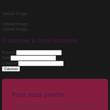
Upload Image...
Upload Image...
Upload Image...
S'abonner à notre infolettre
Prénom
Nom
Courriel
*
Pour nous joindre
Lundi au jeudi de 9 h à 12 h et de 13 h à 16 h