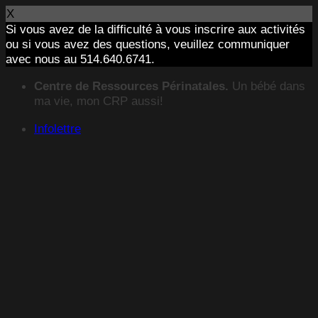
X
Si vous avez de la difficulté à vous inscrire aux activités
ou si vous avez des questions, veuillez communiquer
avec nous au 514.640.6741.
Passer
Centre de Ressources Périnatales.
Un bébé dans
au
ma vie, mon CRP aussi!
contenu
Infolettre