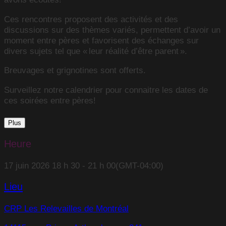
Ces rencontres proposent des activités et des
discussions sur des thèmes variés, permettent d’avoir un
moment entre pères et favorisent des échanges sur
divers sujets tel que « leur réalité d’être parent ».
Breuvages et grignotines sont offerts.
Surveillez notre calendrier pour connaitre les dates de
ces soirées entre pères!
Plus
Heure
17 juin 2026
18 h 30
-
21 h 00
(GMT-04:00)
Lieu
CRP Les Relevailles de Montréal