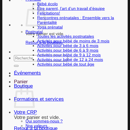
Bébé écolo
Être parent, l’art d’un travail d’équipe
Félicitations!
Rencontres prénatales : Ensemble vers la
Parentalité
Yoga prénatal
Postnatal
Votre panier est vide.
Toutes les activités postnatales
Activités pour bébé de moins de 3 mois
Retour à la boutique
Activités pour bébé de 3 à 6 mois
Activités pour bébé de 6 à 9 mois
Activités pour bébé de 9 à 12 mois
Recherche
Activités pour bébé de 12 à 24 mois
pour :
Activités pour bébé de tout âge
Événements
Panier
Boutique
Formations et services
Votre CRP
Votre panier est vide.
Qui sommes-nous ?
Nos valeurs
Retour à la boutique