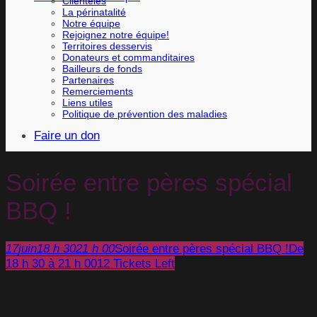
Clientèles
La périnatalité
Notre équipe
Rejoignez notre équipe!
Territoires desservis
Donateurs et commanditaires
Bailleurs de fonds
Partenaires
Remerciements
Liens utiles
Politique de prévention des maladies
Faire un don
Soirée entre pères spécial
BBQ !
17
juin
18 h 30
21 h 00
Soirée entre pères spécial BBQ !
De
18 h 30 à 21 h 00
12 Tickets Left