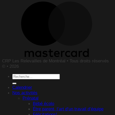
CRP Les Relevailles de Montréal • Tous droits réservés
© • 2026
Recherche
pour :
Calendrier
Nos activités
Prénatal
Bébé écolo
Être parent, l’art d’un travail d’équipe
Félicitations!