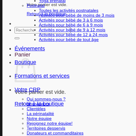
Yoga prénatal
Votre panier est vide.
Postnatal
Toutes les activités postnatales
Retour à la boutique
Activités pour bébé de moins de 3 mois
Activités pour bébé de 3 à 6 mois
Activités pour bébé de 6 à 9 mois
Recherche
Activités pour bébé de 9 à 12 mois
Activités pour bébé de 12 à 24 mois
pour :
Activités pour bébé de tout âge
Événements
Panier
Boutique
Formations et services
Votre CRP
Votre panier est vide.
Qui sommes-nous ?
Retour à la boutique
Nos valeurs
Clientèles
La périnatalité
Notre équipe
Rejoignez notre équipe!
Territoires desservis
Donateurs et commanditaires