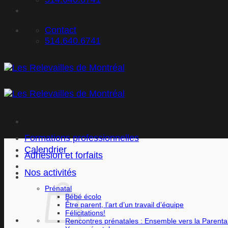
Contact
514.640.6741
Formations professionnelles
Calendrier
Adhésion et forfaits
Nos activités
Prénatal
Bébé écolo
Être parent, l’art d’un travail d’équipe
Félicitations!
Rencontres prénatales : Ensemble vers la Parental