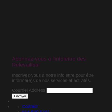
Abonnez-vous à l'infolettre des
Relevailles!
Inscrivez-vous à notre infolettre pour être
informé(e)s de nos services et activités.
Courriel Address
Envoyer
Contact
514.640.6741