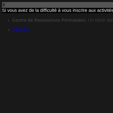
X
Si vous avez de la difficulté à vous inscrire aux activ
Passer
Centre de Ressources Périnatales.
Un bébé dan
au
contenu
Infolettre