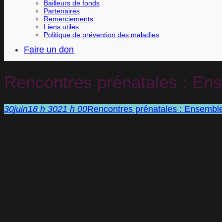
Bailleurs de fonds
Partenaires
Remerciements
Liens utiles
Politique de prévention des maladies
Faire un don
Rencontres prénatales : Ense
30
juin
18 h 30
21 h 00
Rencontres prénatales : Ensemble 