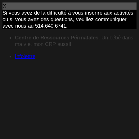
X
Si vous avez de la difficulté à vous inscrire aux activités
ou si vous avez des questions, veuillez communiquer
avec nous au 514.640.6741.
Passer
Centre de Ressources Périnatales.
Un bébé dans
au
ma vie, mon CRP aussi!
contenu
Infolettre