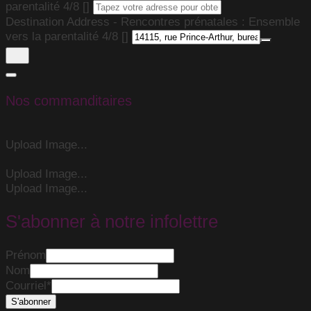
parentalité 4/8 []
Destination Address - Rencontres prénatales : Ensemble
vers la parentalité 4/8 []
Nos commanditaires
Upload Image...
Upload Image...
Upload Image...
S'abonner à notre infolettre
Prénom
Nom
Courriel
*