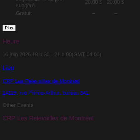
20,00 $
20,00 $
suggéré.
Gratuit
–
–
Plus
Heure
16 juin 2026
18 h 30
-
21 h 00
(GMT-04:00)
Lieu
CRP Les Relevailles de Montréal
14115, rue Prince-Arthur, bureau 341
Other Events
CRP Les Relevailles de Montréal