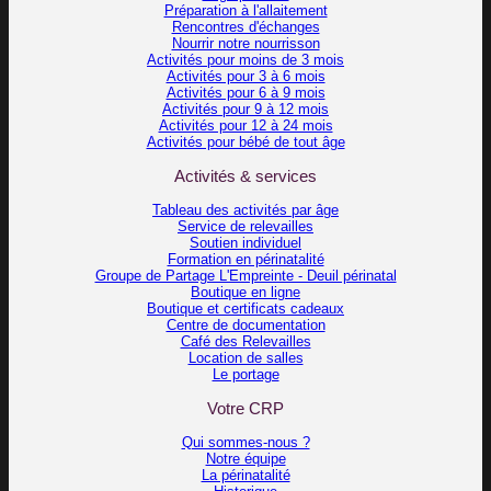
Préparation à l'allaitement
Rencontres d'échanges
Nourrir notre nourrisson
Activités pour moins de 3 mois
Activités pour 3 à 6 mois
Activités pour 6 à 9 mois
Activités pour 9 à 12 mois
Activités pour 12 à 24 mois
Activités pour bébé de tout âge
Activités & services
Tableau des activités par âge
Service de relevailles
Soutien individuel
Formation en périnatalité
Groupe de Partage L'Empreinte - Deuil périnatal
Boutique en ligne
Boutique et certificats cadeaux
Centre de documentation
Café des Relevailles
Location de salles
Le portage
Votre CRP
Qui sommes-nous ?
Notre équipe
La périnatalité