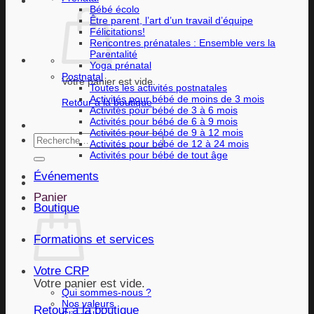
Bébé écolo
Être parent, l’art d’un travail d’équipe
Félicitations!
Rencontres prénatales : Ensemble vers la
Parentalité
Yoga prénatal
Postnatal
Votre panier est vide.
Toutes les activités postnatales
Activités pour bébé de moins de 3 mois
Retour à la boutique
Activités pour bébé de 3 à 6 mois
Activités pour bébé de 6 à 9 mois
Activités pour bébé de 9 à 12 mois
Recherche
Activités pour bébé de 12 à 24 mois
pour :
Activités pour bébé de tout âge
Événements
Panier
Boutique
Formations et services
Votre CRP
Votre panier est vide.
Qui sommes-nous ?
Nos valeurs
Retour à la boutique