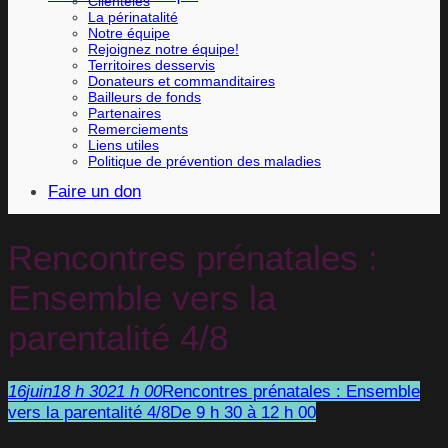
Clientèles
La périnatalité
Notre équipe
Rejoignez notre équipe!
Territoires desservis
Donateurs et commanditaires
Bailleurs de fonds
Partenaires
Remerciements
Liens utiles
Politique de prévention des maladies
Faire un don
Rencontres prénatales :
Ensemble vers la
parentalité 4/8
16
juin
18 h 30
21 h 00
Rencontres prénatales : Ensemble
vers la parentalité 4/8
De 9 h 30 à 12 h 00