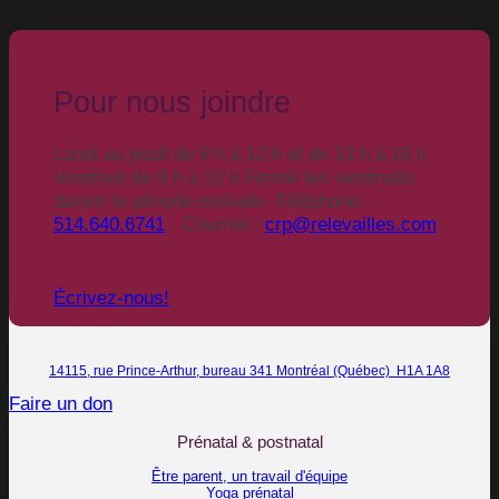
Pour nous joindre
Lundi au jeudi de 9 h à 12 h et de 13 h à 16 h
Vendredi de 9 h à 12 h Fermé les vendredis
durant la période estivale. Téléphone :
514.640.6741
- Courriel :
crp@relevailles.com
Écrivez-nous!
14115, rue Prince-Arthur, bureau 341 Montréal (Québec) H1A 1A8
Faire un don
Prénatal & postnatal
Être parent, un travail d'équipe
Yoga prénatal