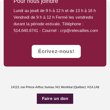
Pour nous joindre
appeler pour procéder à votre inscription à l’activité.
Lundi au jeudi de 9 h à 12 h et de 13 h à 16 h
Le tarif demandé ne constitue jamais un empêchement pour
la clientèle intéressée aux activités.
Vendredi de 9 h à 12 h Fermé les vendredis
durant la période estivale. Téléphone :
Une réduction ou une gratuité peut être accordée selon la
situation socio-économique.
514.640.6741
- Courriel :
crp@relevailles.com
Un rabais est aussi accordé lorsque les deux conjoints
s’inscrivent à la même activité,
à l’exception du cours Initiation
au RCR, DVR et premiers soins
.
Écrivez-nous!
Appelez-nous au 514.640.6741 pour plus d’informations.
14115, rue Prince-Arthur, bureau 341 Montréal (Québec) H1A 1A8
Faire un don