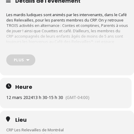
Détails de l'événement
Les mardis ludiques sont animés par les intervenants, dans le Café
des Relevailles, pour les parents membres du CRP. On y retrouve
TROIS activités en alternance : Contes et comptines, Parents à vous
de jouer ! ainsi que Couettes et café. D’ailleurs, les membres du
CRP accompagnés de leurs enfants âgés de moins de 5 ans sont
toujours les bienvenus au Café des Relevailles*; cet espace
aménagé pour vous ! C’est l’endroit idéal pour venir prendre un
café, donner rendez-vous à un.e ami.e ou simplement profiter d’un
endroit approprié à la réalité avec bébé !
PLUS
Informations
Heure
Au Café des Relevailles
12 mars 2024
13 h 30
-
15 h 30
(GMT-04:00)
Pour les familles membres avec enfants de 0 à 5 ans
Lieu
CRP Les Relevailles de Montréal
Une activité chaque mardi, dès 13 h 30 et prend fin au