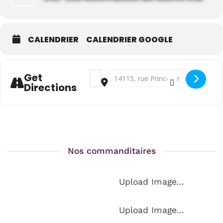
Accès au Wifi et à des jeux de société
CALENDRIER
CALENDRIER GOOGLE
* Le Café des Relevailles est ouvert sur les heures d’ouverture du
Centre.
Address - Mardis ludiques / Parents à vou
Destination Address - Mardis ludiq
Get
Directions
Nos commanditaires
Upload Image...
Upload Image...