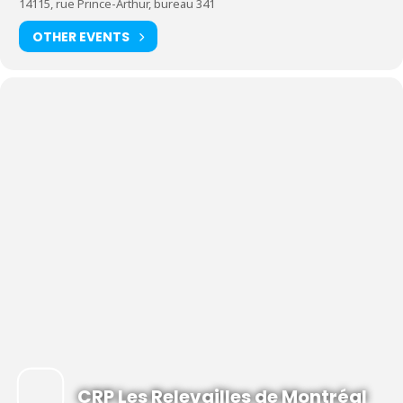
14115, rue Prince-Arthur, bureau 341
maximum à 15 h 30.
OTHER EVENTS
La durée des activités peuvent varier d’une activité à l’autre.
Consultez le
calendrier
.
Parents, à vous de jouer !
Profitez d’une pause pour jouer entre
adultes à des jeux de société.
Contribution volontaire suggérée
Inscription non requise
Café, tisane et collations sont offerts gratuitement
CRP Les Relevailles de Montréal