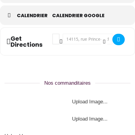
CALENDRIER
CALENDRIER GOOGLE
* Le Café des Relevailles est ouvert sur les heures d’ouverture du
Centre.
Address - Mardis ludiques / Conte et comp
Destination Address - Mardis ludique
Get
Directions
Nos commanditaires
Upload Image...
Upload Image...