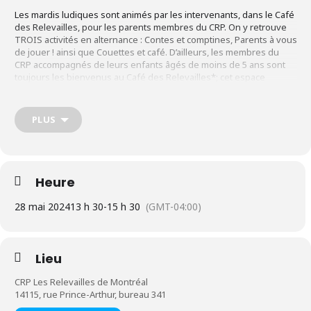
Les mardis ludiques sont animés par les intervenants, dans le Café
des Relevailles, pour les parents membres du CRP. On y retrouve
TROIS activités en alternance : Contes et comptines, Parents à vous
de jouer ! ainsi que Couettes et café. D’ailleurs, les membres du
CRP accompagnés de leurs enfants âgés de moins de 5 ans sont
toujours les bienvenus au Café des Relevailles*; cet espace
aménagé pour vous ! C’est l’endroit idéal pour venir prendre un
café, donner rendez-vous à un.e ami.e ou simplement profiter d’un
endroit approprié à la réalité avec bébé !
PLUS
Informations
Heure
Au Café des Relevailles
28 mai 2024
13 h 30
-
15 h 30
(GMT-04:00)
Pour les familles membres avec enfants de 0 à 5 ans
Lieu
CRP Les Relevailles de Montréal
Une activité chaque mardi, dès 13 h 30 et prend fin au
14115, rue Prince-Arthur, bureau 341
maximum à 15 h 30.