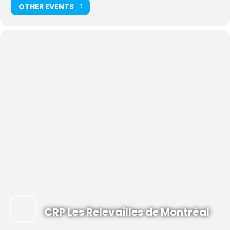
OTHER EVENTS
La durée des activités peuvent varier d’une activité à l’autre.
Consultez le
calendrier
.
Contes et comptines.
Venez plonger dans l’univers amusant et
stimulant des contes, des rimes et des comptines!
Contribution volontaire suggérée
Inscription non requise
Café, tisane et collations sont offerts gratuitement
CRP Les Relevailles de Montréal
Accès au Wifi et à des jeux de société