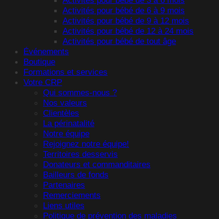
Activités pour bébé de 3 à 6 mois
Activités pour bébé de 6 à 9 mois
Activités pour bébé de 9 à 12 mois
Activités pour bébé de 12 à 24 mois
Activités pour bébé de tout âge
Événements
Boutique
Formations et services
Votre CRP
Qui sommes-nous ?
Nos valeurs
Clientèles
La périnatalité
Notre équipe
Rejoignez notre équipe!
Territoires desservis
Donateurs et commanditaires
Bailleurs de fonds
Partenaires
Remerciements
Liens utiles
Politique de prévention des maladies