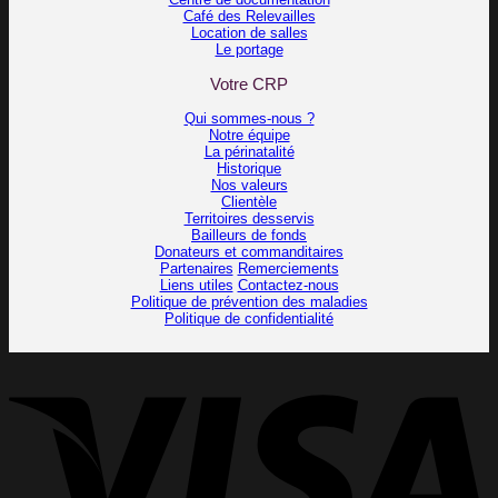
Café des Relevailles
Location de salles
Le portage
Votre CRP
Qui sommes-nous ?
Notre équipe
La périnatalité
Historique
Nos valeurs
Clientèle
Territoires desservis
Bailleurs de fonds
Donateurs et commanditaires
Partenaires
Remerciements
Liens utiles
Contactez-nous
Politique de prévention des maladies
Politique de confidentialité