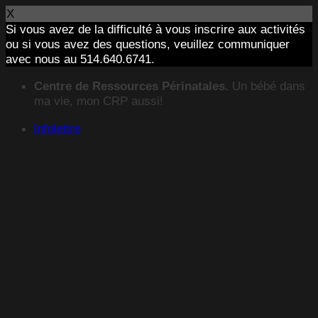
X
Si vous avez de la difficulté à vous inscrire aux activités
ou si vous avez des questions, veuillez communiquer
avec nous au 514.640.6741.
Passer
Centre de Ressources Périnatales.
Un bébé dans
au
ma vie, mon CRP aussi!
contenu
Infolettre