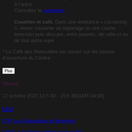
à l’autre.
Consultez le
calendrier
.
Couettes et café.
Dans une ambiance « cocooning
», venez visionner un reportage ou une courte
émission puis discuter, entre parents, de celle-ci ou
de tout autre sujet.
* Le Café des Relevailles est ouvert sur les heures
d’ouverture du Centre.
Plus
Heure
17 octobre 2023
13 h 30
-
15 h 30
(GMT-04:00)
Lieu
CRP Les Relevailles de Montréal