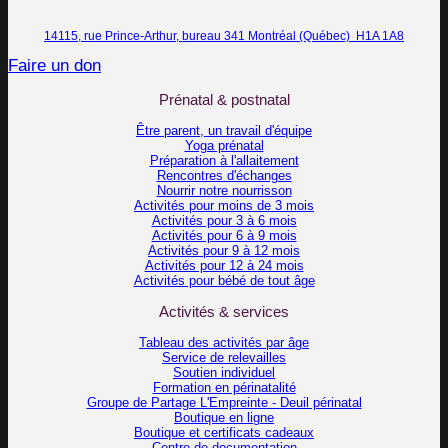
14115, rue Prince-Arthur, bureau 341 Montréal (Québec) H1A 1A8
Faire un don
Prénatal & postnatal
Être parent, un travail d'équipe
Yoga prénatal
Préparation à l'allaitement
Rencontres d'échanges
Nourrir notre nourrisson
Activités pour moins de 3 mois
Activités pour 3 à 6 mois
Activités pour 6 à 9 mois
Activités pour 9 à 12 mois
Activités pour 12 à 24 mois
Activités pour bébé de tout âge
Activités & services
Tableau des activités par âge
Service de relevailles
Soutien individuel
Formation en périnatalité
Groupe de Partage L'Empreinte - Deuil périnatal
Boutique en ligne
Boutique et certificats cadeaux
Centre de documentation