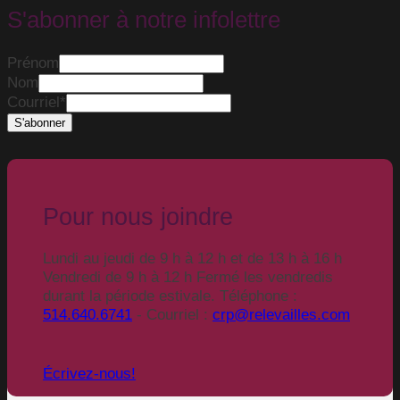
S'abonner à notre infolettre
Prénom
Nom
Courriel
*
Pour nous joindre
Lundi au jeudi de 9 h à 12 h et de 13 h à 16 h
Vendredi de 9 h à 12 h Fermé les vendredis
durant la période estivale. Téléphone :
514.640.6741
- Courriel :
crp@relevailles.com
Écrivez-nous!