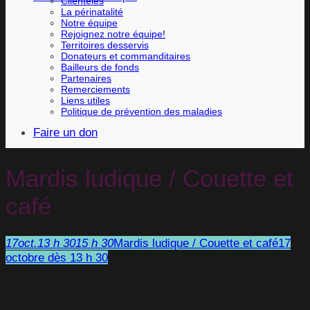
Clientèles
La périnatalité
Notre équipe
Rejoignez notre équipe!
Territoires desservis
Donateurs et commanditaires
Bailleurs de fonds
Partenaires
Remerciements
Liens utiles
Politique de prévention des maladies
Faire un don
Mardis ludique / Couette et
café
17
oct.
13 h 30
15 h 30
Mardis ludique / Couette et café
17
octobre dès 13 h 30