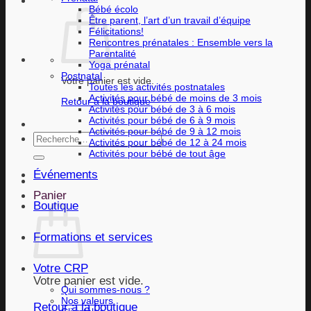
Bébé écolo
Être parent, l’art d’un travail d’équipe
Félicitations!
Rencontres prénatales : Ensemble vers la
Parentalité
Yoga prénatal
Postnatal
Votre panier est vide.
Toutes les activités postnatales
Activités pour bébé de moins de 3 mois
Retour à la boutique
Activités pour bébé de 3 à 6 mois
Activités pour bébé de 6 à 9 mois
Activités pour bébé de 9 à 12 mois
Recherche
Activités pour bébé de 12 à 24 mois
pour :
Activités pour bébé de tout âge
Événements
Panier
Boutique
Formations et services
Votre CRP
Votre panier est vide.
Qui sommes-nous ?
Nos valeurs
Retour à la boutique