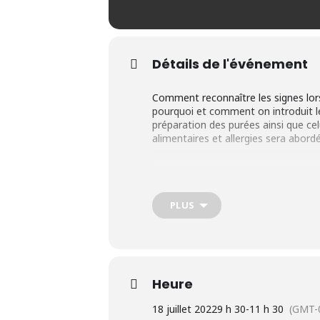
Détails de l'événement
Comment reconnaître les signes lors
pourquoi et comment on introduit les
préparation des purées ainsi que celu
alimentaires et allergies sera abord
Informations
PLUS
Pour les parents avec bébé âgé
Durée : 2 rencontres de 2 heur
Contribution demandée pour la 
Heure
bénéficier du 50% de rabais sur
18 juillet 2022
9 h 30
-
11 h 30
(GMT-
Contribution demandée s’il s’a