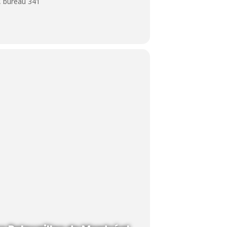
, bureau 341
 votre inscription.
uillez nous appeler pour procéder à votre
 du cours Initiation au RCR, DVR et