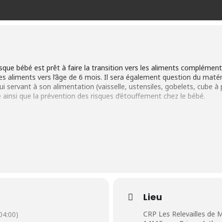
que bébé est prêt à faire la transition vers les aliments complémenta
 aliments vers l’âge de 6 mois. Il sera également question du matérie
i servant à son alimentation (vaisselle, ustensiles, gobelets, cube à p
é ainsi que la prévention des risques d’étouffement chez le bébé.
 entre 4 et 7 mois afin de débuter l’alimentation solide à 6 mois
es sur 2 semaines. En ligne OU en présentiel.
série en présentiel : 10,00$ et 5,00 $ pour les conjoints.es. (pour u
Lieu
 le 2e billet, veuillez nous appeler au centre pour faire le paiement.
CRP Les Relevailles de 
04:00)
git d’une série en ligne: 10,00$ / par couple. (Coût membre)