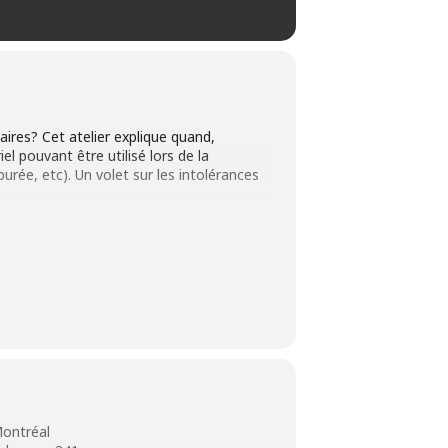
ires? Cet atelier explique quand,
l pouvant être utilisé lors de la
urée, etc). Un volet sur les intolérances
ne période indéterminée). Afin de
Montréal