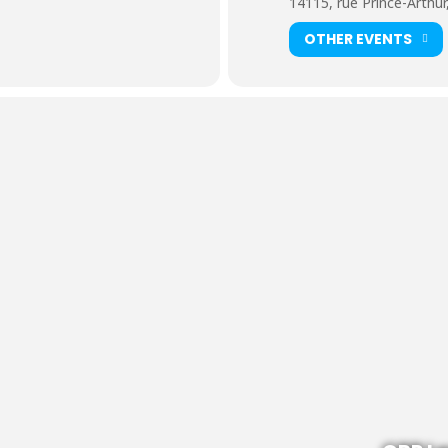
14115, rue Prince-Arthur
OTHER EVENTS
mine à midi le jour ouvrable précédent l’activité.
e, le lien Zoom pour vous joindre à ce groupe vous sera transmis lors de
pour les membres. Si vous ne désirez pas devenir membre du Centre, ve
 jamais un empêchement pour la clientèle intéressée aux activités.
est accordée selon certaines particularités.
rsque les deux conjoints s’inscrivent à la même activité,
à l’exception