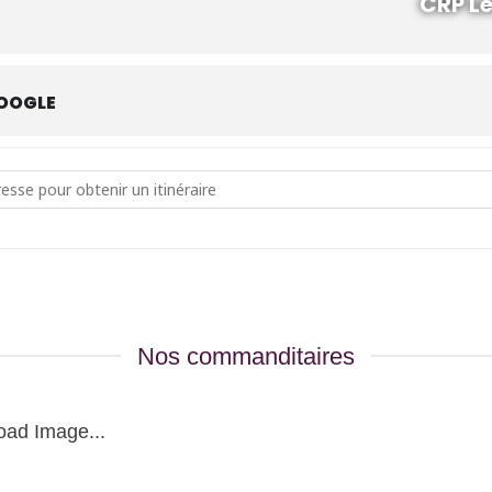
CRP Le
OOGLE
uction des aliments complémentaires []
Nos commanditaires
oad Image...