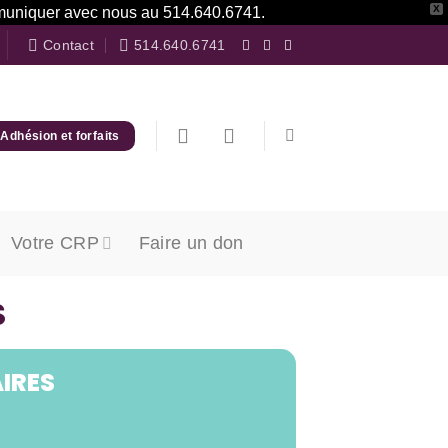
X
communiquer avec nous au 514.640.6741.
Contact
514.640.6741
Adhésion et forfaits
Votre CRP
Faire un don
S
IRES