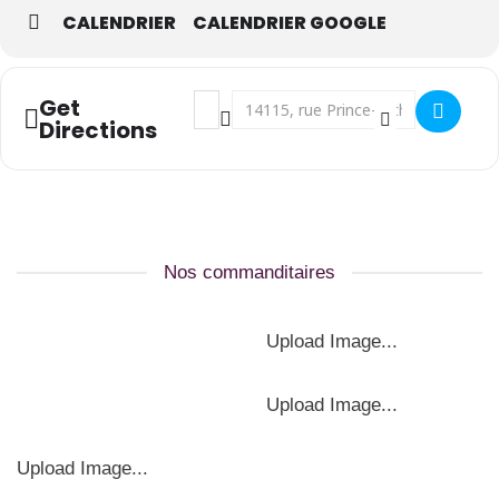
également besoin des informations suivantes:
CALENDRIER
CALENDRIER GOOGLE
Numéro de membre (si vous ne l’êtes pas,
indiquer non-membre), Adresse et Code postal.
Address - Halte-allaitement en présentiel 
Destination Address - Halte-allaitem
Get
Places limitées.
Directions
La période d’inscription se termine à midi le jour
ouvrable précédent la halte en présentiel.
Nos commanditaires
Upload Image...
Upload Image...
Upload Image...