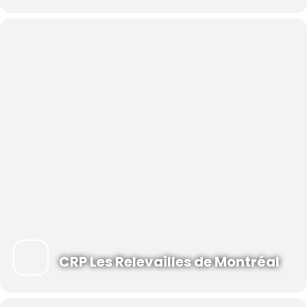
Consultez le
Calendrier
pour connaître les dates.
EN PRÉSENTIEL :
Inscription REQUISE par courriel
à
crp@relevailles.com
ou par téléphone au 514-640-
6741
Merci d’indiquer ces informations lors de votre
inscription :
Titre et date de l’activité
Vos prénom et nom
Prénom et nom du conjoint(e) et indiquer sa
participation ou non à l’activité
Prénom de bébé (s’il y a lieu)
Date de naissance de bébé
CRP Les Relevailles de Montréal
Numéro de téléphone (en cas d’annulation)
À des fins internes de statistique,
le CRP a