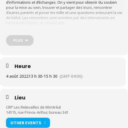
d’informations et d’échanges. On y vient pour obtenir du soutien
pour la mise au sein, trouver et partager des trucs, rencontrer
d’autres parents et poser les mille et une questions entourant la vie
de bébé. Les rencontres sont animées par des intervenants en
périnatalité formés en allaitement.
Informations
PLUS
Tous les jeudis, de 13 h 30 à 15 h 30
Pour les femmes enceintes, les mères allaitantes, leurs
Heure
bébés et leur conjoint(e) ainsi que toute autre personne
4 août 2022
13 h 30
-
15 h 30
(GMT-04:00)
soutenant l’allaitement d’une mère allaitante.
Durée : À l’année, à l’exception des deux semaines de congé
du temps des fêtes.
Lieu
Contribution demandée : gratuit pour tous
CRP Les Relevailles de Montréal
14115, rue Prince-Arthur, bureau 341
OTHER EVENTS
ALTERNANCE du format**