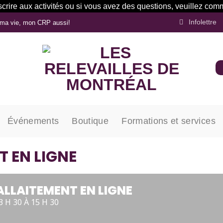
inscrire aux activités ou si vous avez des questions, veuillez 
Infolettre
ma vie, mon CRP aussi!
Événements
Boutique
Formations et services
 EN LIGNE
LLAITEMENT EN LIGNE
3 H 30 À 15 H 30