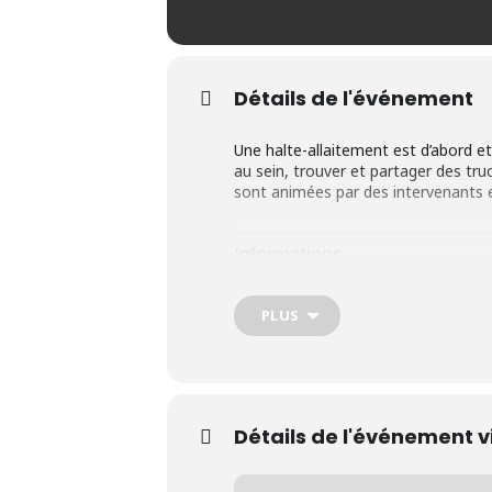
Détails de l'événement
Une halte-allaitement est d’abord et
au sein, trouver et partager des tru
sont animées par des intervenants e
Informations
Tous les jeudis, de 13 h 30 à 
PLUS
Pour les femmes enceintes, les
d’une mère allaitante.
Durée : À l’année, à l’except
Détails de l'événement v
Contribution demandée : gratu