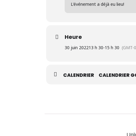
L'événement a déjà eu lieu!
EN LIGNE :
Voici le lien pour les hal
Inscription NON requise
Heure
30 juin 2022
13 h 30
-
15 h 30
(GMT-0
CALENDRIER
CALENDRIER G
Upl