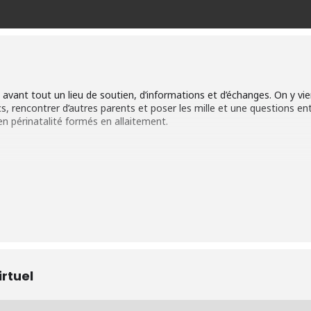
 avant tout un lieu de soutien, d’informations et d’échanges. On y vi
cs, rencontrer d’autres parents et poser les mille et une questions en
n périnatalité formés en allaitement.
15 h 30
 mères allaitantes, leurs bébés et leur conjoint(e) ainsi que toute a
ion des deux semaines de congé du temps des fêtes.
irtuel
it pour tous