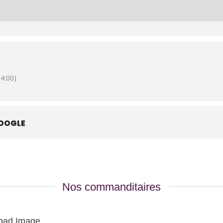
tes en ligne :
https://us04web.zoom.us/j/332166438
.
4:00)
OOGLE
Nos commanditaires
oad Image...