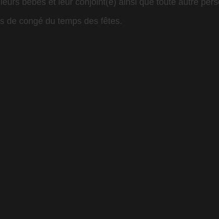
eurs bébés et leur conjoint(e) ainsi que toute autre pers
es de congé du temps des fêtes.