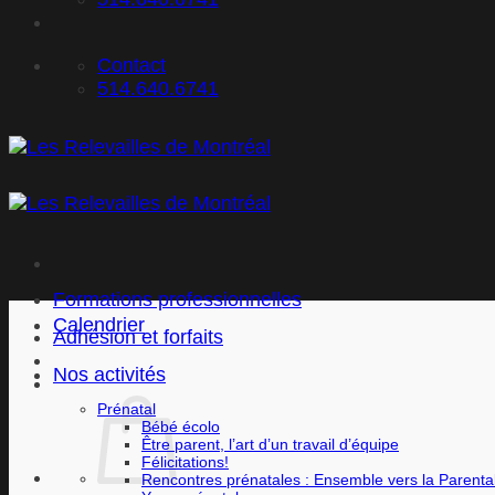
Contact
514.640.6741
Formations professionnelles
Calendrier
Adhésion et forfaits
Nos activités
Prénatal
Bébé écolo
Être parent, l’art d’un travail d’équipe
Félicitations!
Rencontres prénatales : Ensemble vers la Parental