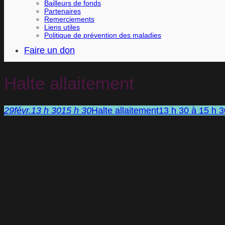
Bailleurs de fonds
Partenaires
Remerciements
Liens utiles
Politique de prévention des maladies
Faire un don
Halte allaitement
29
févr.
13 h 30
15 h 30
Halte allaitement
13 h 30 à 15 h 3