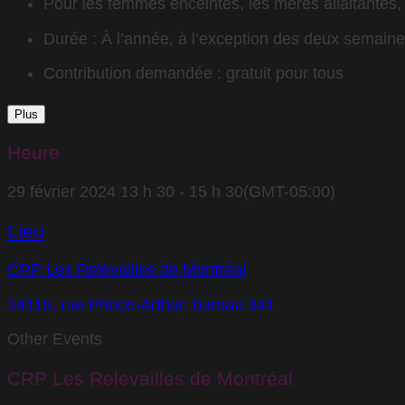
Pour les femmes enceintes, les mères allaitantes, l
Durée : À l’année, à l’exception des deux semain
Contribution demandée : gratuit pour tous
Plus
Heure
29 février 2024
13 h 30
-
15 h 30
(GMT-05:00)
Lieu
CRP Les Relevailles de Montréal
14115, rue Prince-Arthur, bureau 341
Other Events
CRP Les Relevailles de Montréal