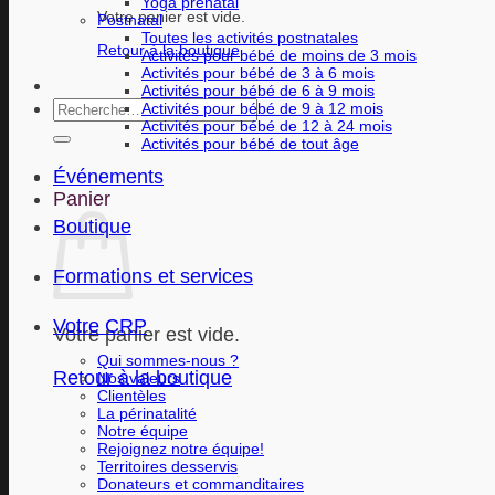
Yoga prénatal
Votre panier est vide.
Postnatal
Toutes les activités postnatales
Retour à la boutique
Activités pour bébé de moins de 3 mois
Activités pour bébé de 3 à 6 mois
Activités pour bébé de 6 à 9 mois
Recherche
Activités pour bébé de 9 à 12 mois
Activités pour bébé de 12 à 24 mois
pour :
Activités pour bébé de tout âge
Événements
Panier
Boutique
Formations et services
Votre CRP
Votre panier est vide.
Qui sommes-nous ?
Retour à la boutique
Nos valeurs
Clientèles
La périnatalité
Notre équipe
Rejoignez notre équipe!
Territoires desservis
Donateurs et commanditaires