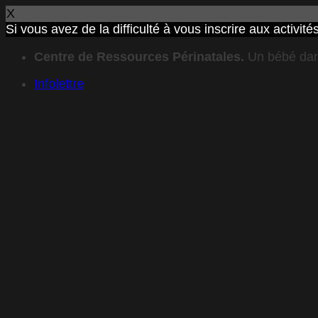
X
Si vous avez de la difficulté à vous inscrire aux activ
Passer
Centre de Ressources Périnatales.
Un bébé dan
au
contenu
Infolettre