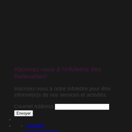
Abonnez-vous à l'infolettre des
Relevailles!
Inscrivez-vous à notre infolettre pour être
informé(e)s de nos services et activités.
Courriel Address
Envoyer
Contact
514.640.6741