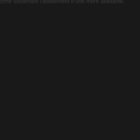
onne soutenant l’allaitement d’une mère allaitante.