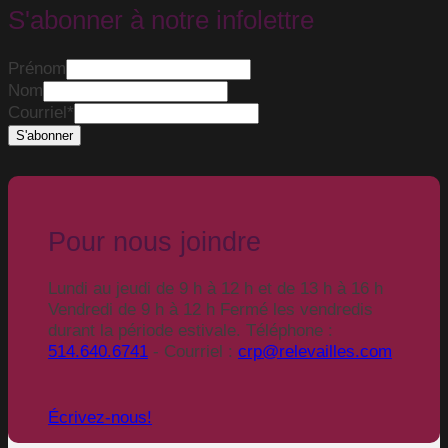
S'abonner à notre infolettre
Prénom
Nom
Courriel
*
Pour nous joindre
Lundi au jeudi de 9 h à 12 h et de 13 h à 16 h
Vendredi de 9 h à 12 h Fermé les vendredis
durant la période estivale. Téléphone :
514.640.6741
- Courriel :
crp@relevailles.com
Écrivez-nous!