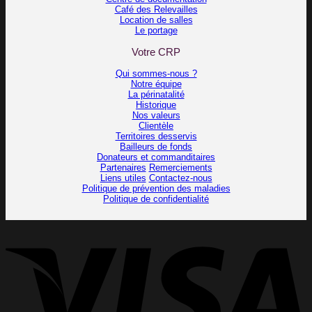
Café des Relevailles
Location de salles
Le portage
Votre CRP
Qui sommes-nous ?
Notre équipe
La périnatalité
Historique
Nos valeurs
Clientèle
Territoires desservis
Bailleurs de fonds
Donateurs et commanditaires
Partenaires
Remerciements
Liens utiles
Contactez-nous
Politique de prévention des maladies
Politique de confidentialité