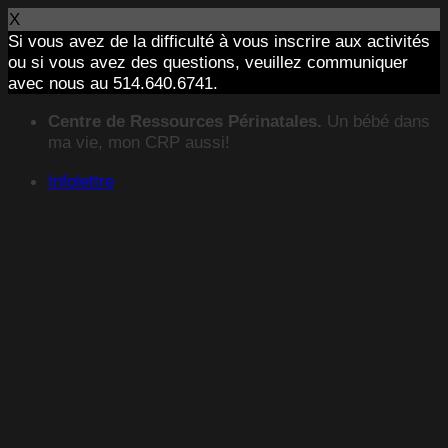
X
Si vous avez de la difficulté à vous inscrire aux activités
ou si vous avez des questions, veuillez communiquer
avec nous au 514.640.6741.
Passer
Centre de Ressources Périnatales.
Un bébé dans
au
ma vie, mon CRP aussi!
contenu
Infolettre