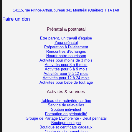
14115, rue Prince-Arthur, bureau 341 Montréal (Québec) H1A 1A8
Faire un don
Prénatal & postnatal
Être parent, un travail d'équipe
Yoga prénatal
Préparation à l'allaitement
Rencontres d'échanges
Nourrir notre nourrisson
Activités pour moins de 3 mois
Activités pour 3 à 6 mois
Activités pour 6 à 9 mois
Activités pour 9 à 12 mois
Activités pour 12 à 24 mois
Activités pour bébé de tout âge
Activités & services
Tableau des activités par âge
Service de relevailles
Soutien individuel
Formation en périnatalité
Groupe de Partage L'Empreinte - Deuil périnatal
Boutique en ligne
Boutique et certificats cadeaux
Centre de documentation