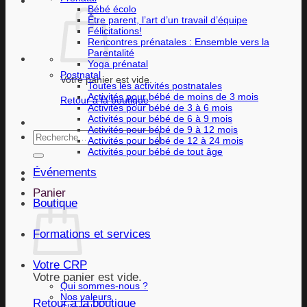
Bébé écolo
Être parent, l’art d’un travail d’équipe
Félicitations!
Rencontres prénatales : Ensemble vers la
Parentalité
Yoga prénatal
Postnatal
Votre panier est vide.
Toutes les activités postnatales
Activités pour bébé de moins de 3 mois
Retour à la boutique
Activités pour bébé de 3 à 6 mois
Activités pour bébé de 6 à 9 mois
Activités pour bébé de 9 à 12 mois
Recherche
Activités pour bébé de 12 à 24 mois
pour :
Activités pour bébé de tout âge
Événements
Panier
Boutique
Formations et services
Votre CRP
Votre panier est vide.
Qui sommes-nous ?
Nos valeurs
Retour à la boutique