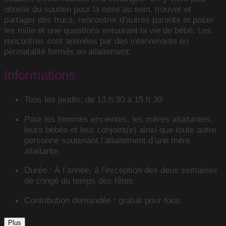
obtenir du soutien pour la mise au sein, trouver et
partager des trucs, rencontrer d’autres parents et poser
les mille et une questions entourant la vie de bébé. Les
rencontres sont animées par des intervenants en
périnatalité formés en allaitement.
Informations
Tous les jeudis, de 13 h 30 à 15 h 30
Pour les femmes enceintes, les mères allaitantes,
leurs bébés et leur conjoint(e) ainsi que toute autre
personne soutenant l’allaitement d’une mère
allaitante.
Durée : À l’année, à l’exception des deux semaines
de congé du temps des fêtes.
Contribution demandée : gratuit pour tous
Plus