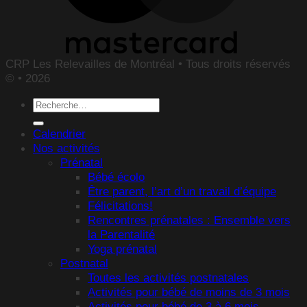
CRP Les Relevailles de Montréal • Tous droits réservés
© • 2026
Recherche
pour :
Calendrier
Nos activités
Prénatal
Bébé écolo
Être parent, l’art d’un travail d’équipe
Félicitations!
Rencontres prénatales : Ensemble vers
la Parentalité
Yoga prénatal
Postnatal
Toutes les activités postnatales
Activités pour bébé de moins de 3 mois
Activités pour bébé de 3 à 6 mois