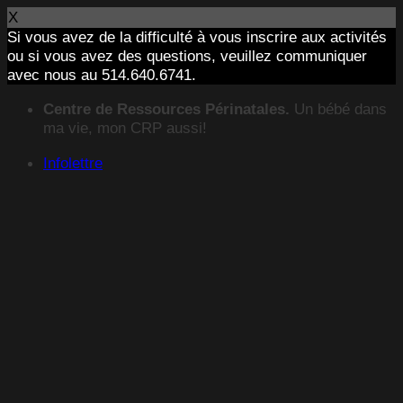
X
Si vous avez de la difficulté à vous inscrire aux activités
ou si vous avez des questions, veuillez communiquer
avec nous au 514.640.6741.
Passer
Centre de Ressources Périnatales.
Un bébé dans
au
ma vie, mon CRP aussi!
contenu
Infolettre