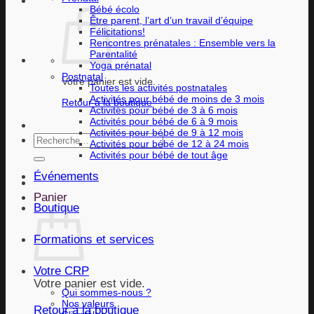
Bébé écolo
Être parent, l’art d’un travail d’équipe
Félicitations!
Rencontres prénatales : Ensemble vers la
Parentalité
Yoga prénatal
Postnatal
Votre panier est vide.
Toutes les activités postnatales
Activités pour bébé de moins de 3 mois
Retour à la boutique
Activités pour bébé de 3 à 6 mois
Activités pour bébé de 6 à 9 mois
Activités pour bébé de 9 à 12 mois
Recherche
Activités pour bébé de 12 à 24 mois
pour :
Activités pour bébé de tout âge
Événements
Panier
Boutique
Formations et services
Votre CRP
Votre panier est vide.
Qui sommes-nous ?
Nos valeurs
Retour à la boutique