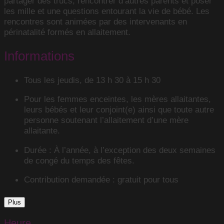
partager des trucs, rencontrer d’autres parents et poser
les mille et une questions entourant la vie de bébé. Les
rencontres sont animées par des intervenants en
périnatalité formés en allaitement.
Informations
Tous les jeudis, de 13 h 30 à 15 h 30
Pour les femmes enceintes, les mères allaitantes,
leurs bébés et leur conjoint(e) ainsi que toute autre
personne soutenant l’allaitement d’une mère
allaitante.
Durée : À l’année, à l’exception des deux semaines
de congé du temps des fêtes.
Contribution demandée : gratuit pour tous
Plus
Heure