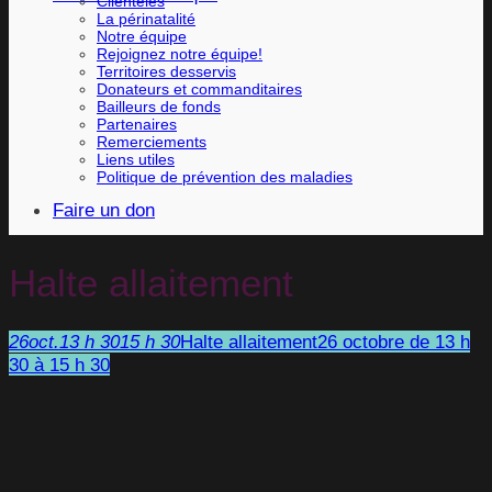
Clientèles
La périnatalité
Notre équipe
Rejoignez notre équipe!
Territoires desservis
Donateurs et commanditaires
Bailleurs de fonds
Partenaires
Remerciements
Liens utiles
Politique de prévention des maladies
Faire un don
Halte allaitement
26
oct.
13 h 30
15 h 30
Halte allaitement
26 octobre de 13 h
30 à 15 h 30