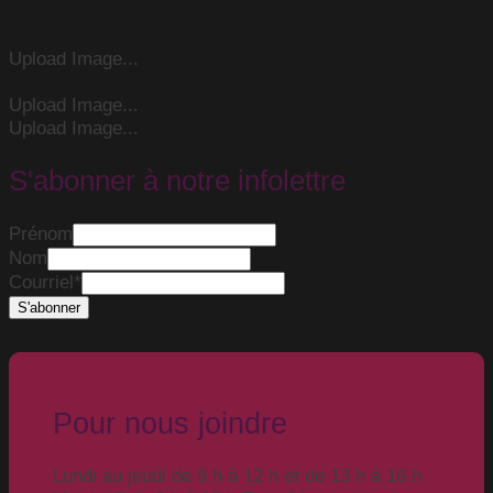
Upload Image...
Upload Image...
Upload Image...
S'abonner à notre infolettre
Prénom
Nom
Courriel
*
Pour nous joindre
Lundi au jeudi de 9 h à 12 h et de 13 h à 16 h