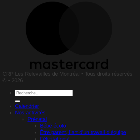
CRP Les Relevailles de Montréal • Tous droits réservés
© • 2026
Recherche
pour :
Calendrier
Nos activités
Prénatal
Bébé écolo
Être parent, l’art d’un travail d’équipe
Félicitations!