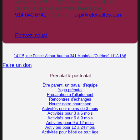
Vendredi de 9 h à 12 h Fermé les vendredis
durant la période estivale. Téléphone :
514.640.6741
- Courriel :
crp@relevailles.com
Écrivez-nous!
14115, rue Prince-Arthur, bureau 341 Montréal (Québec) H1A 1A8
Faire un don
Prénatal & postnatal
Être parent, un travail d'équipe
Yoga prénatal
Préparation à l'allaitement
Rencontres d'échanges
Nourrir notre nourrisson
Activités pour moins de 3 mois
Activités pour 3 à 6 mois
Activités pour 6 à 9 mois
Activités pour 9 à 12 mois
Activités pour 12 à 24 mois
Activités pour bébé de tout âge