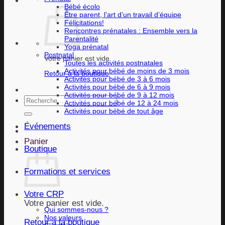
Bébé écolo
Être parent, l’art d’un travail d’équipe
Félicitations!
Rencontres prénatales : Ensemble vers la
Parentalité
Yoga prénatal
Postnatal
Votre panier est vide.
Toutes les activités postnatales
Activités pour bébé de moins de 3 mois
Retour à la boutique
Activités pour bébé de 3 à 6 mois
Activités pour bébé de 6 à 9 mois
Activités pour bébé de 9 à 12 mois
Recherche
Activités pour bébé de 12 à 24 mois
pour :
Activités pour bébé de tout âge
Événements
Panier
Boutique
Formations et services
Votre CRP
Votre panier est vide.
Qui sommes-nous ?
Nos valeurs
Retour à la boutique