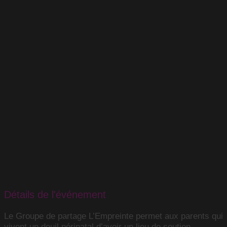
Détails de l'événement
Le Groupe de partage L’Empreinte permet aux parents qui
vivent un deuil périnatal d’avoir un lieu de soutien,