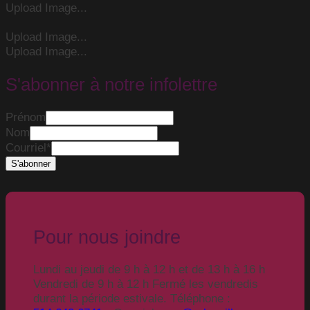
Upload Image...
Upload Image...
Upload Image...
S'abonner à notre infolettre
Prénom
Nom
Courriel
*
Pour nous joindre
Lundi au jeudi de 9 h à 12 h et de 13 h à 16 h
Vendredi de 9 h à 12 h Fermé les vendredis
durant la période estivale. Téléphone :