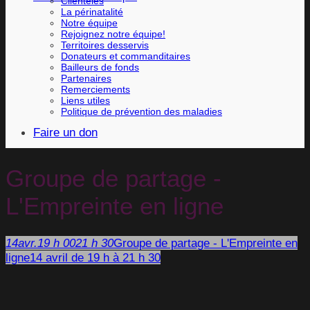
Clientèles
La périnatalité
Notre équipe
Rejoignez notre équipe!
Territoires desservis
Donateurs et commanditaires
Bailleurs de fonds
Partenaires
Remerciements
Liens utiles
Politique de prévention des maladies
Faire un don
Groupe de partage -
L'Empreinte en ligne
14
avr.
19 h 00
21 h 30
Groupe de partage - L'Empreinte en
ligne
14 avril de 19 h à 21 h 30