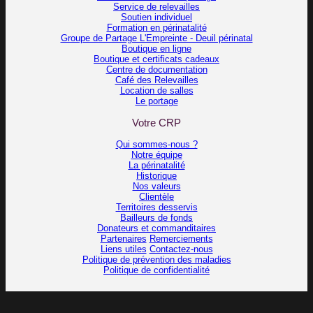
Service de relevailles
Soutien individuel
Formation en périnatalité
Groupe de Partage L'Empreinte - Deuil périnatal
Boutique en ligne
Boutique et certificats cadeaux
Centre de documentation
Café des Relevailles
Location de salles
Le portage
Votre CRP
Qui sommes-nous ?
Notre équipe
La périnatalité
Historique
Nos valeurs
Clientèle
Territoires desservis
Bailleurs de fonds
Donateurs et commanditaires
Partenaires
Remerciements
Liens utiles
Contactez-nous
Politique de prévention des maladies
Politique de confidentialité