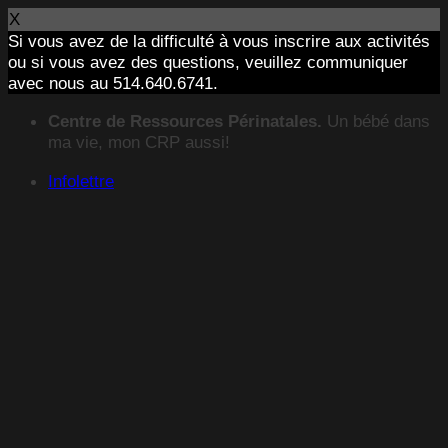
X
Si vous avez de la difficulté à vous inscrire aux activités
ou si vous avez des questions, veuillez communiquer
avec nous au 514.640.6741.
Passer
Centre de Ressources Périnatales.
Un bébé dans
au
ma vie, mon CRP aussi!
contenu
Infolettre