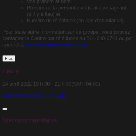
Vos prénom et nom
Prénom de la personne vous accompagnant
(s’il y a lieu) et
Numéro de téléphone (en cas d’annulation).
Pour toute autre information sur ce groupe, vous pouvez
contacter le Centre par téléphone au 514-640-6741 ou par
courriel à
lempreinte@relevailles.com
Plus
Heure
14 avril 2022
19 h 00
-
21 h 30
(GMT-04:00)
Calendrier
Calendrier Google
Nos commanditaires