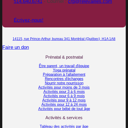
514.640.6741
- Courriel :
crp@relevailles.com
Écrivez-nous!
14115, rue Prince-Arthur, bureau 341 Montréal (Québec) H1A 1A8
Faire un don
Prénatal & postnatal
Être parent, un travail d'équipe
Yoga prénatal
Préparation à l'allaitement
Rencontres d'échanges
Nourrir notre nourrisson
Activités pour moins de 3 mois
Activités pour 3 à 6 mois
Activités pour 6 à 9 mois
Activités pour 9 à 12 mois
Activités pour 12 à 24 mois
Activités pour bébé de tout âge
Activités & services
Tableau des activités par âge