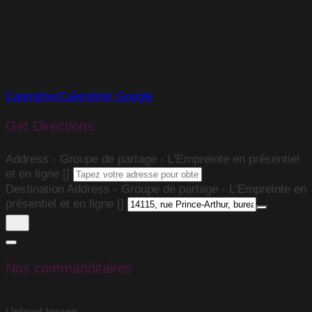
Calendrier
Calendrier Google
Get Directions
Address - Groupe de partage - L'Empreinte en présentiel
et en ligne []
Destination Address - Groupe de partage - L'Empreinte en
présentiel et en ligne []
Nos commanditaires
Upload Image...