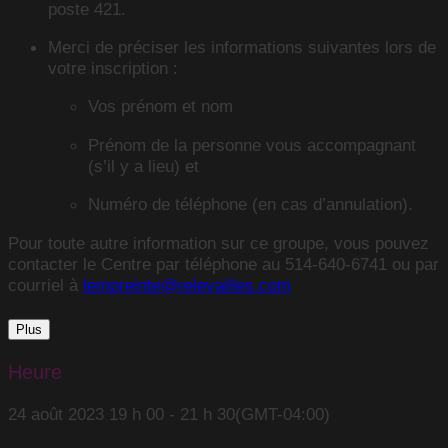
poste 421.
Merci de préciser les informations suivantes lors de
votre inscription :
Vos prénom et nom
Prénom de la personne vous accompagnant
(s’il y a lieu) et
Numéro de téléphone (en cas d’annulation).
Pour toute autre information sur ce groupe, vous pouvez
contacter le Centre par téléphone au 514-640-6741 ou par
courriel à
lempreinte@relevailles.com
Plus
Heure
24 août 2023
19 h 00
-
21 h 30
(GMT-04:00)