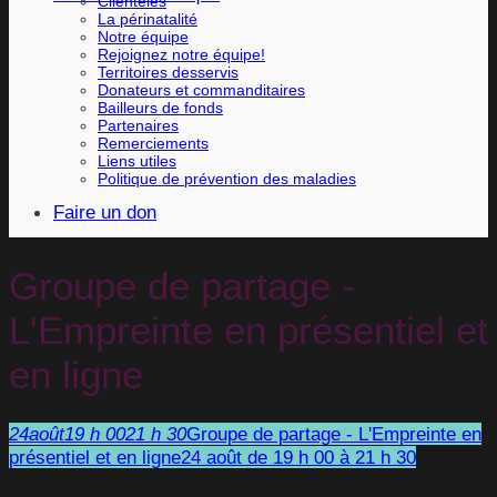
Clientèles
La périnatalité
Notre équipe
Rejoignez notre équipe!
Territoires desservis
Donateurs et commanditaires
Bailleurs de fonds
Partenaires
Remerciements
Liens utiles
Politique de prévention des maladies
Faire un don
Groupe de partage -
L'Empreinte en présentiel et
en ligne
24
août
19 h 00
21 h 30
Groupe de partage - L'Empreinte en
présentiel et en ligne
24 août de 19 h 00 à 21 h 30