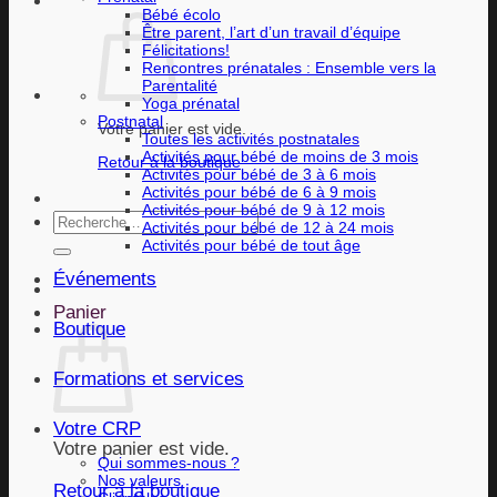
Bébé écolo
Être parent, l’art d’un travail d’équipe
Félicitations!
Rencontres prénatales : Ensemble vers la
Parentalité
Yoga prénatal
Postnatal
Votre panier est vide.
Toutes les activités postnatales
Activités pour bébé de moins de 3 mois
Retour à la boutique
Activités pour bébé de 3 à 6 mois
Activités pour bébé de 6 à 9 mois
Activités pour bébé de 9 à 12 mois
Recherche
Activités pour bébé de 12 à 24 mois
pour :
Activités pour bébé de tout âge
Événements
Panier
Boutique
Formations et services
Votre CRP
Votre panier est vide.
Qui sommes-nous ?
Nos valeurs
Retour à la boutique