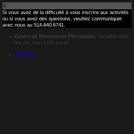
X
Si vous avez de la difficulté à vous inscrire aux activités
ou si vous avez des questions, veuillez communiquer
avec nous au 514.640.6741.
Passer
Centre de Ressources Périnatales.
Un bébé dans
au
ma vie, mon CRP aussi!
contenu
Infolettre