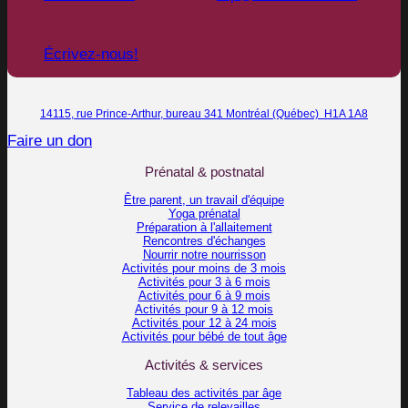
Écrivez-nous!
14115, rue Prince-Arthur, bureau 341 Montréal (Québec) H1A 1A8
Faire un don
Prénatal & postnatal
Être parent, un travail d'équipe
Yoga prénatal
Préparation à l'allaitement
Rencontres d'échanges
Nourrir notre nourrisson
Activités pour moins de 3 mois
Activités pour 3 à 6 mois
Activités pour 6 à 9 mois
Activités pour 9 à 12 mois
Activités pour 12 à 24 mois
Activités pour bébé de tout âge
Activités & services
Tableau des activités par âge
Service de relevailles