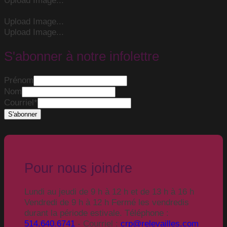
Upload Image...
Upload Image...
S'abonner à notre infolettre
Prénom
Nom
Courriel
*
Pour nous joindre
Lundi au jeudi de 9 h à 12 h et de 13 h à 16 h
Vendredi de 9 h à 12 h Fermé les vendredis
durant la période estivale. Téléphone :
514.640.6741
- Courriel :
crp@relevailles.com