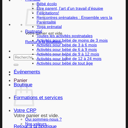
Bébé écolo
Être parent, l’art d’un travail d’équipe
Félicitations!
Rencontres prénatales : Ensemble vers la
Parentalité
Yoga prénatal
Postnatal
Votre panier est vide.
Toutes les activités postnatales
Activités pour bébé de moins de 3 mois
Retour à la boutique
Activités pour bébé de 3 à 6 mois
Activités pour bébé de 6 à 9 mois
Activités pour bébé de 9 à 12 mois
Recherche
Activités pour bébé de 12 à 24 mois
pour :
Activités pour bébé de tout âge
Événements
Panier
Boutique
Formations et services
Votre CRP
Votre panier est vide.
Qui sommes-nous ?
Nos valeurs
Retour à la boutique