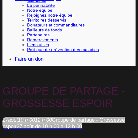
Clientèles
La périnatalité
Notre équipe
Rejoignez notre équipe!
Territoires desservis
Donateurs et commanditaires
Bailleurs de fonds
Partenaires
Remerciements
Liens utiles
Politique de prévention des maladies
Faire un don
GROUPE DE PARTAGE -
GROSSESSE ESPOIR
27
août
10 h 00
12 h 00
Groupe de partage - Grossesse
espoir
27 août de 10 h 00 à 12 h 00