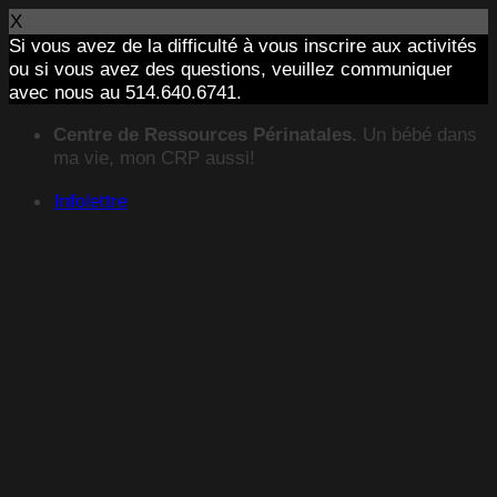
X
Si vous avez de la difficulté à vous inscrire aux activités
ou si vous avez des questions, veuillez communiquer
avec nous au 514.640.6741.
Passer
Centre de Ressources Périnatales.
Un bébé dans
au
ma vie, mon CRP aussi!
contenu
Infolettre