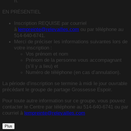
h.
EN PRÉSENTIEL
Inscription REQUISE par courriel
à
lempreinte@relevailles.com
ou par téléphone au
514-640-6741.
Merci de préciser les informations suivantes lors de
votre inscription :
Vos prénom et nom
Prénom de la personne vous accompagnant
(s’il y a lieu) et
Numéro de téléphone (en cas d’annulation).
La période d’inscription se termine à midi le jour ouvrable
précédant le groupe de partage Grossesse Espoir.
Pour toute autre information sur ce groupe, vous pouvez
contacter le Centre par téléphone au 514-640-6741 ou par
courriel à
lempreinte@relevailles.com
Plus