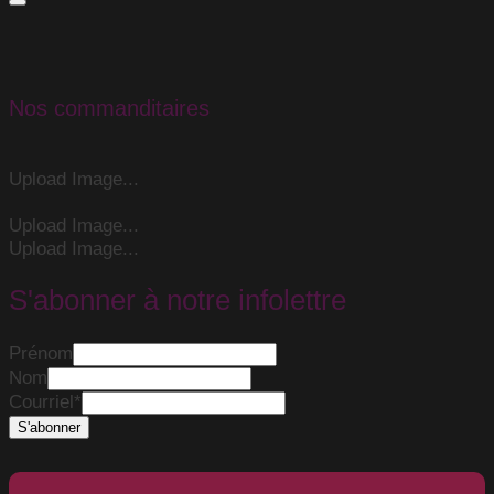
Nos commanditaires
Upload Image...
Upload Image...
Upload Image...
S'abonner à notre infolettre
Prénom
Nom
Courriel
*