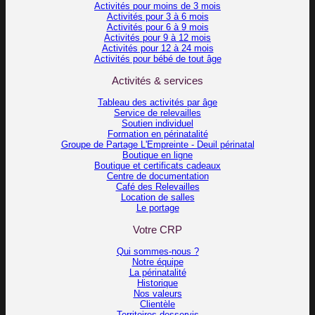
Activités pour moins de 3 mois
Activités pour 3 à 6 mois
Activités pour 6 à 9 mois
Activités pour 9 à 12 mois
Activités pour 12 à 24 mois
Activités pour bébé de tout âge
Activités & services
Tableau des activités par âge
Service de relevailles
Soutien individuel
Formation en périnatalité
Groupe de Partage L'Empreinte - Deuil périnatal
Boutique en ligne
Boutique et certificats cadeaux
Centre de documentation
Café des Relevailles
Location de salles
Le portage
Votre CRP
Qui sommes-nous ?
Notre équipe
La périnatalité
Historique
Nos valeurs
Clientèle
Territoires desservis