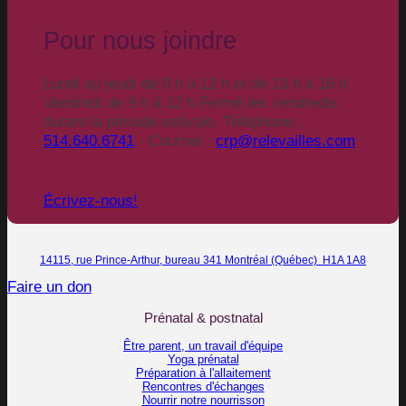
Pour nous joindre
Lundi au jeudi de 9 h à 12 h et de 13 h à 16 h
Vendredi de 9 h à 12 h Fermé les vendredis
durant la période estivale. Téléphone :
514.640.6741
- Courriel :
crp@relevailles.com
Écrivez-nous!
14115, rue Prince-Arthur, bureau 341 Montréal (Québec) H1A 1A8
Faire un don
Prénatal & postnatal
Être parent, un travail d'équipe
Yoga prénatal
Préparation à l'allaitement
Rencontres d'échanges
Nourrir notre nourrisson