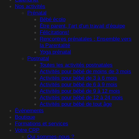
Nos activités
Prénatal
Bébé écolo
Être parent, l’art d’un travail d’équipe
Félicitations!
Rencontres prénatales : Ensemble vers
la Parentalité
Yoga prénatal
Postnatal
Toutes les activités postnatales
Activités pour bébé de moins de 3 mois
Activités pour bébé de 3 à 6 mois
Activités pour bébé de 6 à 9 mois
Activités pour bébé de 9 à 12 mois
Activités pour bébé de 12 à 24 mois
Activités pour bébé de tout âge
Événements
Boutique
Formations et services
Votre CRP
Qui sommes-nous ?