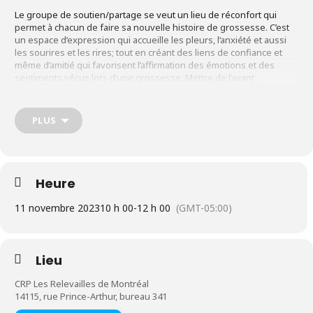
Le groupe de soutien/partage se veut un lieu de réconfort qui
permet à chacun de faire sa nouvelle histoire de grossesse. C’est
un espace d’expression qui accueille les pleurs, l’anxiété et aussi
les sourires et les rires; tout en créant des liens de confiance et
même d’amitié qui favorisent l’affirmation des émotions et des
sentiments vécus lors d’une grossesse. Mettre de l’avant
l’attachement à cette nouvelle grossesse.
PLUS
INFORMATIONS
Groupe de partage ouvert
Heure
11 novembre 2023
10 h 00
-
12 h 00
(GMT-05:00)
S’adresse aux parents ayant perdu leur(s) bébé(s) (fausse
couche, œuf clair, interruption médicale de grossesse,
grossesse ectopique) ou après l’accouchement (bébé
Lieu
prématuré, bébé mort-né, mort subite du nourrisson) et qui
sont présentement en processus de fertilité
CRP Les Relevailles de Montréal
(accompagnement personnalisé) ou de grossesse espoir.
14115, rue Prince-Arthur, bureau 341