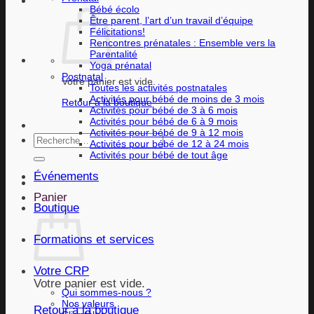
Bébé écolo
Être parent, l’art d’un travail d’équipe
Félicitations!
Rencontres prénatales : Ensemble vers la
Parentalité
Yoga prénatal
Postnatal
Votre panier est vide.
Toutes les activités postnatales
Activités pour bébé de moins de 3 mois
Retour à la boutique
Activités pour bébé de 3 à 6 mois
Activités pour bébé de 6 à 9 mois
Activités pour bébé de 9 à 12 mois
Recherche
Activités pour bébé de 12 à 24 mois
pour :
Activités pour bébé de tout âge
Événements
Panier
Boutique
Formations et services
Votre CRP
Votre panier est vide.
Qui sommes-nous ?
Nos valeurs
Retour à la boutique