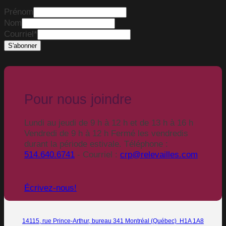
Prénom
Nom
Courriel
*
Pour nous joindre
Lundi au jeudi de 9 h à 12 h et de 13 h à 16 h
Vendredi de 9 h à 12 h Fermé les vendredis
durant la période estivale. Téléphone :
514.640.6741
- Courriel :
crp@relevailles.com
Écrivez-nous!
14115, rue Prince-Arthur, bureau 341 Montréal (Québec) H1A 1A8