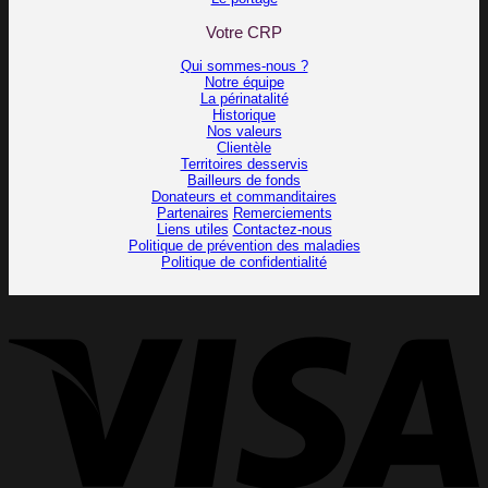
Votre CRP
Qui sommes-nous ?
Notre équipe
La périnatalité
Historique
Nos valeurs
Clientèle
Territoires desservis
Bailleurs de fonds
Donateurs et commanditaires
Partenaires
Remerciements
Liens utiles
Contactez-nous
Politique de prévention des maladies
Politique de confidentialité