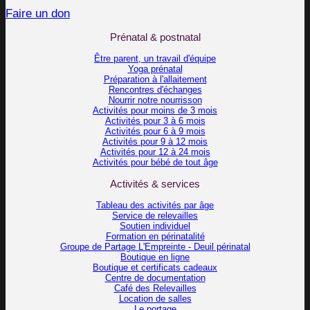
Faire un don
Prénatal & postnatal
Être parent, un travail d'équipe
Yoga prénatal
Préparation à l'allaitement
Rencontres d'échanges
Nourrir notre nourrisson
Activités pour moins de 3 mois
Activités pour 3 à 6 mois
Activités pour 6 à 9 mois
Activités pour 9 à 12 mois
Activités pour 12 à 24 mois
Activités pour bébé de tout âge
Activités & services
Tableau des activités par âge
Service de relevailles
Soutien individuel
Formation en périnatalité
Groupe de Partage L'Empreinte - Deuil périnatal
Boutique en ligne
Boutique et certificats cadeaux
Centre de documentation
Café des Relevailles
Location de salles
Le portage