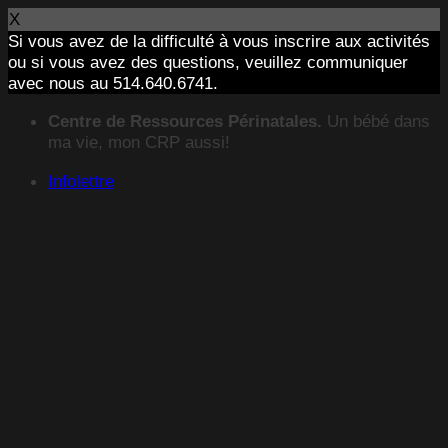
X
Si vous avez de la difficulté à vous inscrire aux activités
ou si vous avez des questions, veuillez communiquer
avec nous au 514.640.6741.
Passer
Centre de Ressources Périnatales.
Un bébé dans
au
ma vie, mon CRP aussi!
contenu
Infolettre