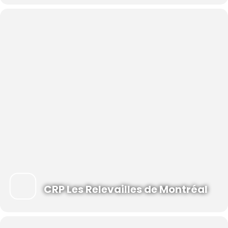
/ par couple. (Coût membre)
Inscription requise
La période d’inscription se termine à midi le jour ouvrable
précédent l’activité.
S’il s’agit d’une série en ligne, le lien Zoom pour vous joindre
à cette activité vous sera transmis par courriel à la suite de
votre inscription.
CRP Les Relevailles de Montréal