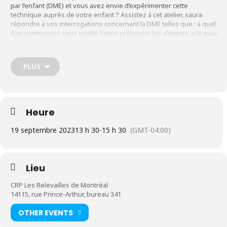
par l’enfant (DME) et vous avez envie d’expérimenter cette
technique auprès de votre enfant ? Assistez à cet atelier, saura
répondre à vos interrogations concernant la DME telles que : à quel
âge commencer, sous quelle forme présenter les aliments, par quoi
commencer et de quelle façon?
PLUS
Informations
Pour les parents avec bébé âgé entre 4 et 7 mois afin de
Heure
débuter l’alimentation solide à 6 mois
19 septembre 2023
13 h 30
-
15 h 30
(GMT-04:00)
Durée : 2 rencontres de 2 heures, en ligne OU en présentiel
Lieu
Contribution demandée pour le cours en présentiel : 30,00 $
CRP Les Relevailles de Montréal
et 15,00 $ pour les conjoints.es. (Coût membre)
14115, rue Prince-Arthur, bureau 341
OTHER EVENTS
Contribution demandée s’il s’agit d’une série en ligne: 30,00 $