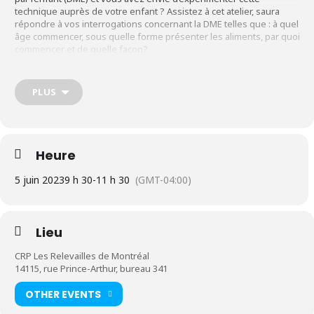
technique auprès de votre enfant ? Assistez à cet atelier, saura
répondre à vos interrogations concernant la DME telles que : à quel
âge commencer, sous quelle forme présenter les aliments, par quoi
commencer et de quelle façon?
Informations
PLUS
Pour les parents avec bébé âgé entre 4 et 7 mois afin de
débuter l’alimentation solide à 6 mois
Heure
Durée : 2 rencontres de 2 heures, en ligne OU en présentiel
5 juin 2023
9 h 30
-
11 h 30
(GMT-04:00)
Contribution demandée pour le cours en présentiel : 30,00 $
et 15,00 $ pour les conjoints.es. (Coût membre)
Lieu
Contribution demandée s’il s’agit d’une série en ligne: 30,00 $
/ par couple. (Coût membre)
CRP Les Relevailles de Montréal
14115, rue Prince-Arthur, bureau 341
Inscription requise
OTHER EVENTS
La période d’inscription se termine à midi le jour ouvrable
précédent l’activité.