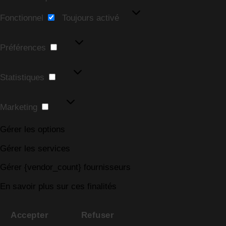
Fonctionnel
Fonctionnel
Toujours activé
Préférences
Préférences
Statistiques
Statistiques
Marketing
Marketing
Gérer les options
Gérer les services
Gérer {vendor_count} fournisseurs
En savoir plus sur ces finalités
Accepter
Refuser