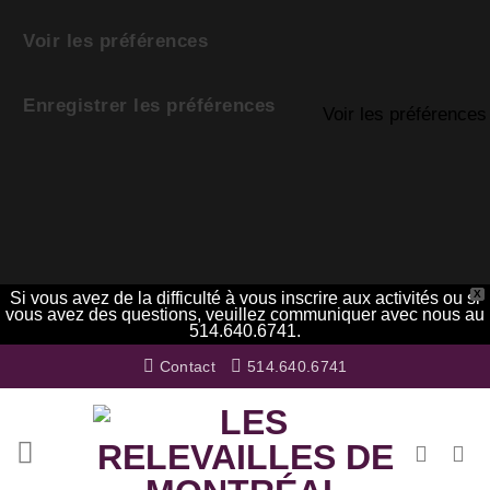
Voir les préférences
Enregistrer les préférences
Voir les préférences
X
Si vous avez de la difficulté à vous inscrire aux activités ou si
vous avez des questions, veuillez communiquer avec nous au
514.640.6741.
Passer
Contact
514.640.6741
au
contenu