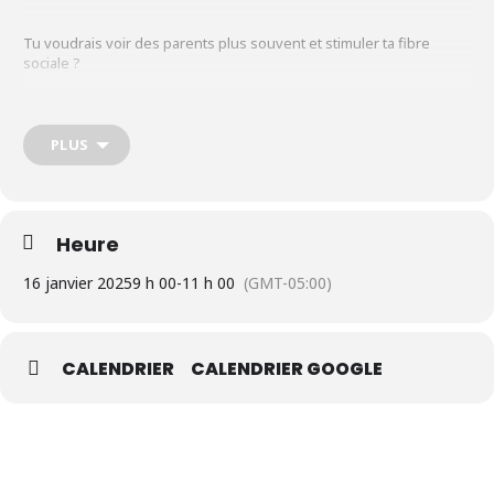
Tu voudrais voir des parents plus souvent et stimuler ta fibre
sociale ?
On sort et on va se gâter au café-Jasette organisé par Martine,
PLUS
membre du CRP! Sujets illimités!
Les jeudis 16 et 30 janvier dès 9 h 00.
Heure
Martine, membre du CRP Les Relevailles de Montréal
16 janvier 2025
9 h 00
-
11 h 00
(GMT-05:00)
CALENDRIER
CALENDRIER GOOGLE