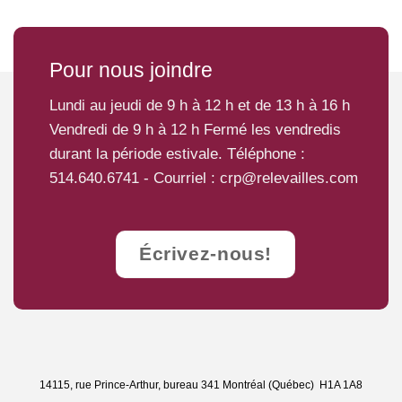
Bébé s’amuse
Personne
Couple
Prix solidaire
Pour nous joindre
Je paie le prix solidaire. Je contribue ainsi
121,88
81,25 $
à donner, en partie, l’accessibilité à une
$
autre personne aux activités.
Lundi au jeudi de 9 h à 12 h et de 13 h à 16 h
Je paie 100 % du prix régulier suggéré.
65,00 $
97,50 $
Vendredi de 9 h à 12 h Fermé les vendredis
durant la période estivale. Téléphone :
Je paie 75 % du prix suggéré.
48,75 $
73,13 $
514.640.6741
- Courriel :
crp@relevailles.com
Je paie 50 % du prix suggéré.
32,50 $
48,75 $
Je paie 25 % du prix suggéré.
16,25 $
24,38 $
Gratuit
–
–
Écrivez-nous!
14115, rue Prince-Arthur, bureau 341 Montréal (Québec) H1A 1A8