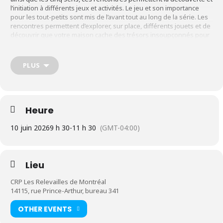
l’initiation à différents jeux et activités. Le jeu et son importance
pour les tout-petits sont mis de l’avant tout au long de la série. Les
rencontres permettent d’explorer, sur place, différents jouets et de
découvrir que votre maison cache des trésors insoupçonnés pour
amuser bébé.
PLUS
Informations
Pour les parents avec bébé âgé de 9 à 12 mois.
Si bébé n’a pas
Heure
encore 9 mois ou bien s’il a plus de 12 mois, mais vous aimeriez
participer à la série. Appeler-nous pour en discuter avec
10 juin 2026
9 h 30
-
11 h 30
(GMT-04:00)
l’intervenant.e. responsable.
Lieu
Durée : 5 rencontres de 2 heures sur 5 semaines. En
présentiel seulement.
CRP Les Relevailles de Montréal
14115, rue Prince-Arthur, bureau 341
En boni, une 6e rencontre est offerte aux familles une
OTHER EVENTS
journée de fin de semaine (selon disponibilité)