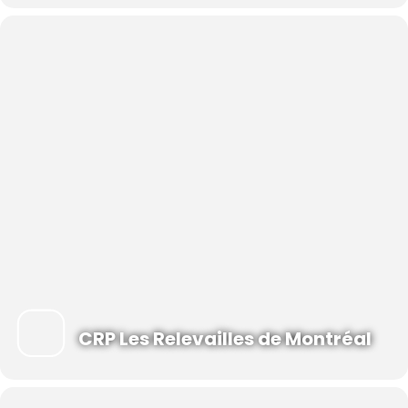
Tarification
Nouveau modèle de tarification :
La tarification sociale au CRP, vous la connaissez?
Présente au CRP depuis plus de 20 ans, notre tarification implique
des modulations tarifaires pour nos cours, activités et services de
même nature. Ils sont offerts à des prix différents en fonction des
caractéristiques socioéconomiques des personnes qui en font
usage.
CRP Les Relevailles de Montréal
Ses avantages :
Cette tarification permet de s’adapter aux réalités des